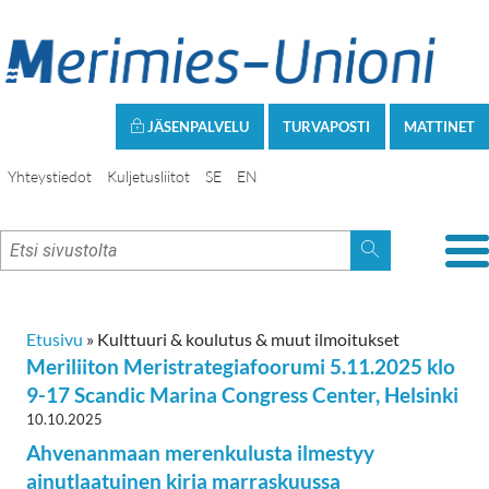
JÄSENPALVELU
TURVAPOSTI
MATTINET
Yhteystiedot
Kuljetusliitot
SE
EN
Etusivu
»
Kulttuuri & koulutus & muut ilmoitukset
Meriliiton Meristrategiafoorumi 5.11.2025 klo
9-17 Scandic Marina Congress Center, Helsinki
10.10.2025
Ahvenanmaan merenkulusta ilmestyy
ainutlaatuinen kirja marraskuussa