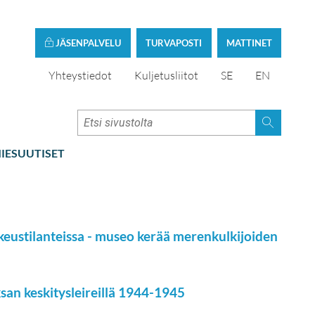
JÄSENPALVELU
TURVAPOSTI
MATTINET
Yhteystiedot
Kuljetusliitot
SE
EN
IESUUTISET
eustilanteissa - museo kerää merenkulkijoiden
an keskitysleireillä 1944-1945