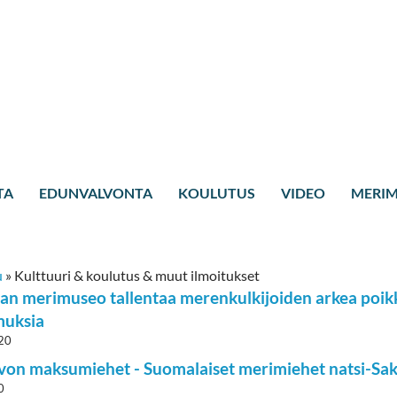
TA
EDUNVALVONTA
KOULUTUS
VIDEO
MERIM
u
»
Kulttuuri & koulutus & muut ilmoitukset
n merimuseo tallentaa merenkulkijoiden arkea poikk
muksia
20
von maksumiehet - Suomalaiset merimiehet natsi-Saks
0