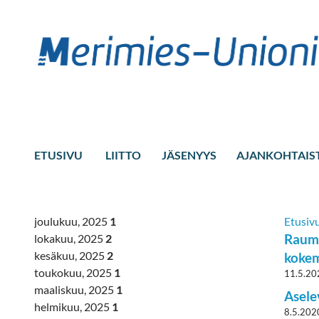
ETUSIVU
LIITTO
JÄSENYYS
AJANKOHTAIS
joulukuu, 2025
1
Etusiv
Rauma
lokakuu, 2025
2
kesäkuu, 2025
2
koke
toukokuu, 2025
1
11.5.20
maaliskuu, 2025
1
Asele
helmikuu, 2025
1
8.5.202