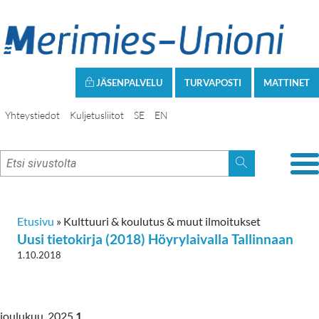
JÄSENPALVELU
TURVAPOSTI
MATTINET
Yhteystiedot
Kuljetusliitot
SE
EN
Etusivu
»
Kulttuuri & koulutus & muut ilmoitukset
Uusi tietokirja (2018) Höyrylaivalla Tallinnaan
1.10.2018
joulukuu, 2025
1