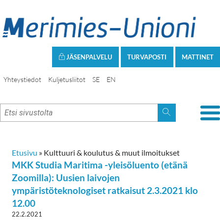
JÄSENPALVELU
TURVAPOSTI
MATTINET
Yhteystiedot
Kuljetusliitot
SE
EN
Etusivu
»
Kulttuuri & koulutus & muut ilmoitukset
MKK Studia Maritima -yleisöluento (etänä
Zoomilla): Uusien laivojen
ympäristöteknologiset ratkaisut 2.3.2021 klo
12.00
22.2.2021