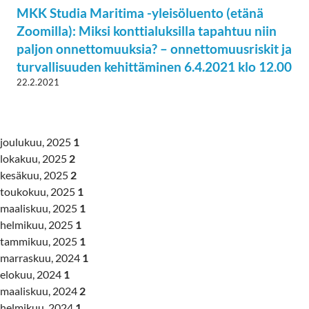
MKK Studia Maritima -yleisöluento (etänä
Zoomilla): Miksi konttialuksilla tapahtuu niin
paljon onnettomuuksia? – onnettomuusriskit ja
turvallisuuden kehittäminen 6.4.2021 klo 12.00
22.2.2021
joulukuu, 2025
1
lokakuu, 2025
2
kesäkuu, 2025
2
toukokuu, 2025
1
maaliskuu, 2025
1
helmikuu, 2025
1
tammikuu, 2025
1
marraskuu, 2024
1
elokuu, 2024
1
maaliskuu, 2024
2
helmikuu, 2024
1