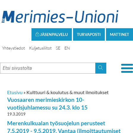
JÄSENPALVELU
TURVAPOSTI
MATTINET
Yhteystiedot
Kuljetusliitot
SE
EN
Etusivu
»
Kulttuuri & koulutus & muut ilmoitukset
Vuosaaren merimieskirkon 10-
vuotisjuhlamessu su 24.3. klo 15
19.3.2019
Merenkulkualan työsuojelun perusteet
7.5.2019 - 9.5.2019, Vantaa (ilmoittautumiset