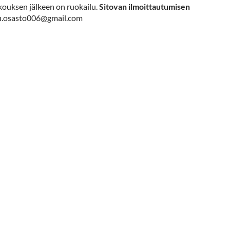
okouksen jälkeen on ruokailu.
Sitovan ilmoittautumisen
mu.osasto006@gmail.com