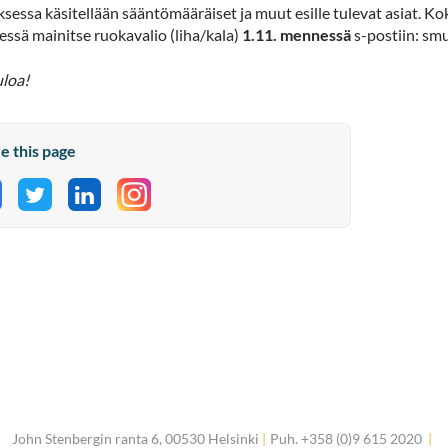
essa käsitellään sääntömääräiset ja muut esille tulevat asiat. K
ssä mainitse ruokavalio (liha/kala)
1.11. mennessä
s-postiin: s
uloa!
e this page
hare on Facebook
Share on Twitter
Share on LinkedIn
John Stenbergin ranta 6, 00530 Helsinki
|
Puh. +358 (0)9 615 2020
|