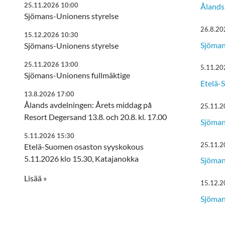
25.11.2026 10:00
Ålands 
Sjömans-Unionens styrelse
26.8.20
15.12.2026 10:30
Sjöman
Sjömans-Unionens styrelse
25.11.2026 13:00
5.11.20
Sjömans-Unionens fullmäktige
Etelä-
13.8.2026 17:00
Ålands avdelningen: Årets middag på
25.11.2
Resort Degersand 13.8. och 20.8. kl. 17.00
Sjöman
5.11.2026 15:30
25.11.2
Etelä-Suomen osaston syyskokous
5.11.2026 klo 15.30, Katajanokka
Sjöman
Lisää »
15.12.2
Sjöman