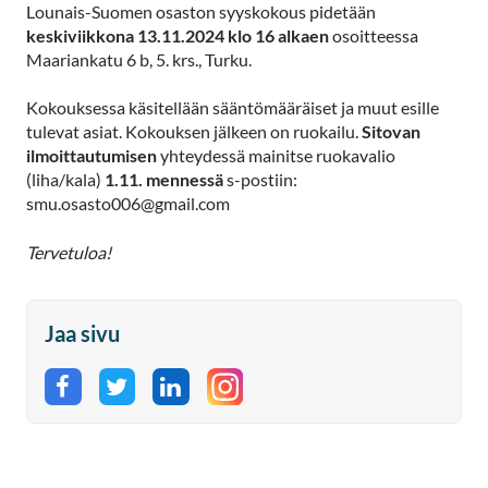
Lounais-Suomen osaston syyskokous pidetään
keskiviikkona 13.11.2024 klo 16 alkaen
osoitteessa
Maariankatu 6 b, 5. krs., Turku.
Kokouksessa käsitellään sääntömääräiset ja muut esille
tulevat asiat. Kokouksen jälkeen on ruokailu.
Sitovan
ilmoittautumisen
yhteydessä mainitse ruokavalio
(liha/kala)
1.11. mennessä
s-postiin:
smu.osasto006@gmail.com
Tervetuloa!
Jaa sivu
Jaa Facebookissa
Jaa Twitterissä
Jaa LinkedInissä