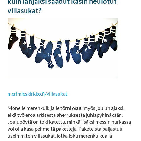
kuin lahjaksi saadut käsin neulotut
villasukat?
merimieskirkko.fi/villasukat
Monelle merenkulkijalle törni osuu myös joulun ajaksi,
eikä työ eroa arkisesta aherruksesta juhlapyhinäkään.
Joulupöytä on toki katettu, minkä lisäksi messin nurkassa
voi olla kasa pehmeitä paketteja. Paketeista paljastuu
useimmiten villasukat, jotka joku merenkulkua ja