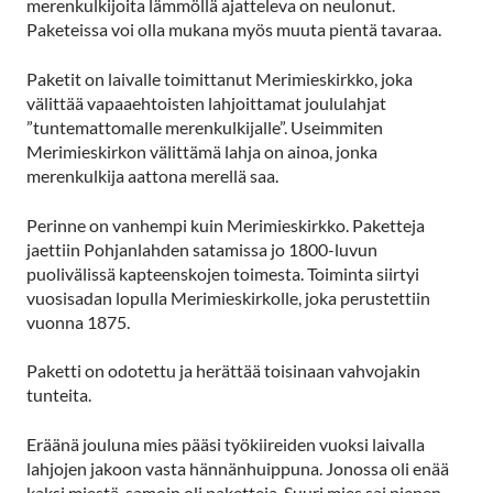
merenkulkijoita lämmöllä ajatteleva on neulonut.
Paketeissa voi olla mukana myös muuta pientä tavaraa.
Paketit on laivalle toimittanut Merimieskirkko, joka
välittää vapaaehtoisten lahjoittamat joululahjat
”tuntemattomalle merenkulkijalle”. Useimmiten
Merimieskirkon välittämä lahja on ainoa, jonka
merenkulkija aattona merellä saa.
Perinne on vanhempi kuin Merimieskirkko. Paketteja
jaettiin Pohjanlahden satamissa jo 1800-luvun
puolivälissä kapteenskojen toimesta. Toiminta siirtyi
vuosisadan lopulla Merimieskirkolle, joka perustettiin
vuonna 1875.
Paketti on odotettu ja herättää toisinaan vahvojakin
tunteita.
Eräänä jouluna mies pääsi työkiireiden vuoksi laivalla
lahjojen jakoon vasta hännänhuippuna. Jonossa oli enää
kaksi miestä, samoin oli paketteja. Suuri mies sai pienen