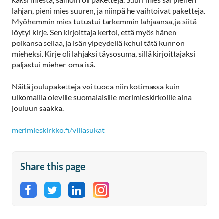
lahjan, pieni mies suuren, ja niinpä he vaihtoivat paketteja.
Myöhemmin mies tutustui tarkemmin lahjaansa, ja siitä
löytyi kirje. Sen kirjoittaja kertoi, että myös hänen
poikansa seilaa, ja isän ylpeydellä kehui tätä kunnon
mieheksi. Kirje oli lahjaksi täysosuma, sillä kirjoittajaksi
paljastui miehen oma isä.
Näitä joulupaketteja voi tuoda niin kotimassa kuin
ulkomailla oleville suomalaisille merimieskirkoille aina
jouluun saakka.
merimieskirkko.fi/villasukat
Share this page
Share on Facebook
Share on Twitter
Share on LinkedIn