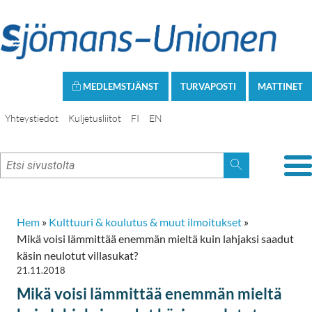
MEDLEMSTJÄNST
TURVAPOSTI
MATTINET
Yhteystiedot
Kuljetusliitot
FI
EN
Hem
»
Kulttuuri & koulutus & muut ilmoitukset
»
Mikä voisi lämmittää enemmän mieltä kuin lahjaksi saadut
käsin neulotut villasukat?
21.11.2018
Mikä voisi lämmittää enemmän mieltä