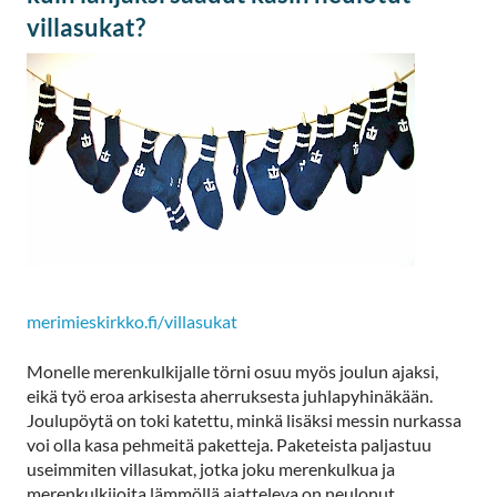
villasukat?
merimieskirkko.fi/villasukat
Monelle merenkulkijalle törni osuu myös joulun ajaksi,
eikä työ eroa arkisesta aherruksesta juhlapyhinäkään.
Joulupöytä on toki katettu, minkä lisäksi messin nurkassa
voi olla kasa pehmeitä paketteja. Paketeista paljastuu
useimmiten villasukat, jotka joku merenkulkua ja
merenkulkijoita lämmöllä ajatteleva on neulonut.