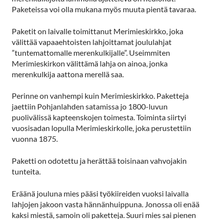
Paketeissa voi olla mukana myös muuta pientä tavaraa.
Paketit on laivalle toimittanut Merimieskirkko, joka
välittää vapaaehtoisten lahjoittamat joululahjat
”tuntemattomalle merenkulkijalle”. Useimmiten
Merimieskirkon välittämä lahja on ainoa, jonka
merenkulkija aattona merellä saa.
Perinne on vanhempi kuin Merimieskirkko. Paketteja
jaettiin Pohjanlahden satamissa jo 1800-luvun
puolivälissä kapteenskojen toimesta. Toiminta siirtyi
vuosisadan lopulla Merimieskirkolle, joka perustettiin
vuonna 1875.
Paketti on odotettu ja herättää toisinaan vahvojakin
tunteita.
Eräänä jouluna mies pääsi työkiireiden vuoksi laivalla
lahjojen jakoon vasta hännänhuippuna. Jonossa oli enää
kaksi miestä, samoin oli paketteja. Suuri mies sai pienen