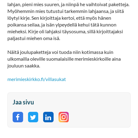
lahjan, pieni mies suuren, ja niinpä he vaihtoivat paketteja.
Myöhemmin mies tutustui tarkemmin lahjaansa, ja siitä
löytyi kirje. Sen kirjoittaja kertoi, että myös hänen
poikansa seilaa, ja isän ylpeydellä kehui tätä kunnon
mieheksi. Kirje oli lahjaksi täysosuma, sillä kirjoittajaksi
paljastui miehen oma isä.
Näitä joulupaketteja voi tuoda niin kotimassa kuin
ulkomailla oleville suomalaisille merimieskirkoille aina
jouluun saakka.
merimieskirkko.fi/villasukat
Jaa sivu
Jaa Facebookissa
Jaa Twitterissä
Jaa LinkedInissä