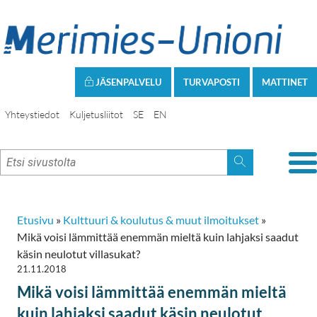
JÄSENPALVELU
TURVAPOSTI
MATTINET
Yhteystiedot
Kuljetusliitot
SE
EN
Etusivu
»
Kulttuuri & koulutus & muut ilmoitukset
»
Mikä voisi lämmittää enemmän mieltä kuin lahjaksi saadut
käsin neulotut villasukat?
21.11.2018
Mikä voisi lämmittää enemmän mieltä
kuin lahjaksi saadut käsin neulotut