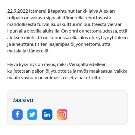
22.9.2022 Itämerellä tapahtunut tankkilaiva Alexian
tulipalo on vakava signaali Itämerellä rehottavasta
mahdollisesta turvallisuuskulttuurin puutteesta vieraan
lipun alla olevilla aluksilla. On onni onnettomuudessa, että
aluksen miehistö on kunnossa eikä alus ole syttynyt tuleen
ja aiheuttanut siten laajempaa öljyonnettomuutta
matalalla Itämerellä.
Hyvä kysymys on myös, miksi Venäjältä edelleen
kuljetetaan paljon öljytuotteita ja myös maakaasua, vaikka
maata vastaan on voimassa useita pakotteita.
Jaa sivu
Jaa Facebookissa
Jaa Twitterissä
Jaa LinkedInissä