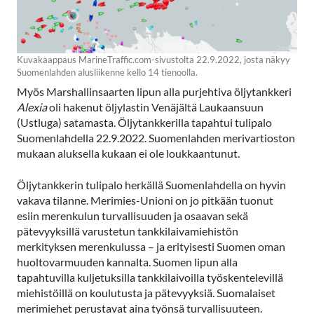
Kuvakaappaus MarineTraffic.com-sivustolta 22.9.2022, josta näkyy
Suomenlahden alusliikenne kello 14 tienoolla.
Myös Marshallinsaarten lipun alla purjehtiva öljytankkeri
Alexia
oli hakenut öljylastin Venäjältä Laukaansuun
(Ustluga) satamasta. Öljytankkerilla tapahtui tulipalo
Suomenlahdella 22.9.2022. Suomenlahden merivartioston
mukaan aluksella kukaan ei ole loukkaantunut.
Öljytankkerin tulipalo herkällä Suomenlahdella on hyvin
vakava tilanne. Merimies-Unioni on jo pitkään tuonut
esiin merenkulun turvallisuuden ja osaavan sekä
pätevyyksillä varustetun tankkilaivamiehistön
merkityksen merenkulussa – ja erityisesti Suomen oman
huoltovarmuuden kannalta. Suomen lipun alla
tapahtuvilla kuljetuksilla tankkilaivoilla työskentelevillä
miehistöillä on koulutusta ja pätevyyksiä. Suomalaiset
merimiehet perustavat aina työnsä turvallisuuteen.