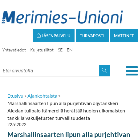
JÄSENPALVELU
TURVAPOSTI
MATTINET
Yhteystiedot
Kuljetusliitot
SE
EN
Etusivu
»
Ajankohtaista
»
Marshallinsaarten lipun alla purjehtivan öljytankkeri
Alexian tulipalo Itämerellä herättää huolen ulkomaisten
tankkilaivakuljetusten turvallisuudesta
22.9.2022
Marshallinsaarten lipun alla purjehtivan