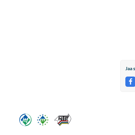
Jaa 
J