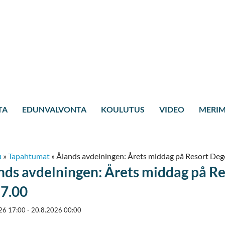
TA
EDUNVALVONTA
KOULUTUS
VIDEO
MERIM
u
»
Tapahtumat
»
Ålands avdelningen: Årets middag på Resort Deger
nds avdelningen: Årets middag på Re
17.00
26 17:00 - 20.8.2026 00:00