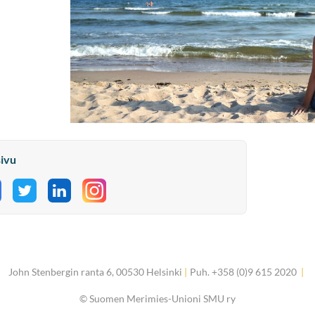
sivu
aa Facebookissa
Jaa Twitterissä
Jaa LinkedInissä
John Stenbergin ranta 6, 00530 Helsinki
|
Puh. +358 (0)9 615 2020
|
©
Suomen Merimies-Unioni SMU ry