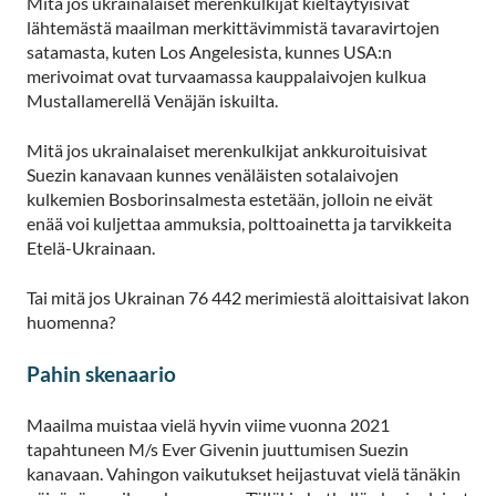
Mitä jos ukrainalaiset merenkulkijat kieltäytyisivät
lähtemästä maailman merkittävimmistä tavaravirtojen
satamasta, kuten Los Angelesista, kunnes USA:n
merivoimat ovat turvaamassa kauppalaivojen kulkua
Mustallamerellä Venäjän iskuilta.
Mitä jos ukrainalaiset merenkulkijat ankkuroituisivat
Suezin kanavaan kunnes venäläisten sotalaivojen
kulkemien Bosborinsalmesta estetään, jolloin ne eivät
enää voi kuljettaa ammuksia, polttoainetta ja tarvikkeita
Etelä-Ukrainaan.
Tai mitä jos Ukrainan 76 442 merimiestä aloittaisivat lakon
huomenna?
Pahin skenaario
Maailma muistaa vielä hyvin viime vuonna 2021
tapahtuneen M/s Ever Givenin juuttumisen Suezin
kanavaan. Vahingon vaikutukset heijastuvat vielä tänäkin