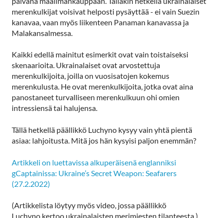
päivänä maailmankauppaan. Tälläkin hetkellä ukrainalaiset
merenkulkijat voisivat helposti pysäyttää - ei vain Suezin
kanavaa, vaan myös liikenteen Panaman kanavassa ja
Malakansalmessa.
Kaikki edellä mainitut esimerkit ovat vain toistaiseksi
skenaarioita. Ukrainalaiset ovat arvostettuja
merenkulkijoita, joilla on vuosisatojen kokemus
merenkulusta. He ovat merenkulkijoita, jotka ovat aina
panostaneet turvalliseen merenkulkuun ohi omien
intressiensä tai halujensa.
Tällä hetkellä päällikkö Luchyno kysyy vain yhtä pientä
asiaa: lahjoitusta. Mitä jos hän kysyisi paljon enemmän?
Artikkeli on luettavissa alkuperäisenä englanniksi
gCaptainissa: Ukraine’s Secret Weapon: Seafarers
(27.2.2022)
(Artikkelista löytyy myös video, jossa päällikkö
Luchyno kertoo ukrainalaisten merimiesten tilanteesta.)