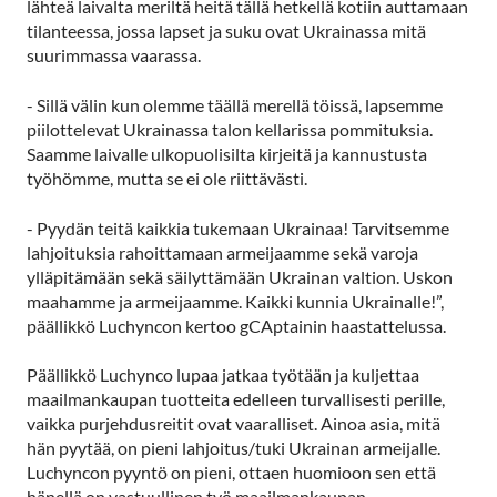
lähteä laivalta meriltä heitä tällä hetkellä kotiin auttamaan
tilanteessa, jossa lapset ja suku ovat Ukrainassa mitä
suurimmassa vaarassa.
- Sillä välin kun olemme täällä merellä töissä, lapsemme
piilottelevat Ukrainassa talon kellarissa pommituksia.
Saamme laivalle ulkopuolisilta kirjeitä ja kannustusta
työhömme, mutta se ei ole riittävästi.
- Pyydän teitä kaikkia tukemaan Ukrainaa! Tarvitsemme
lahjoituksia rahoittamaan armeijaamme sekä varoja
ylläpitämään sekä säilyttämään Ukrainan valtion. Uskon
maahamme ja armeijaamme. Kaikki kunnia Ukrainalle!”,
päällikkö Luchyncon kertoo gCAptainin haastattelussa.
Päällikkö Luchynco lupaa jatkaa työtään ja kuljettaa
maailmankaupan tuotteita edelleen turvallisesti perille,
vaikka purjehdusreitit ovat vaaralliset. Ainoa asia, mitä
hän pyytää, on pieni lahjoitus/tuki Ukrainan armeijalle.
Luchyncon pyyntö on pieni, ottaen huomioon sen että
hänellä on vastuullinen työ maailmankaupan