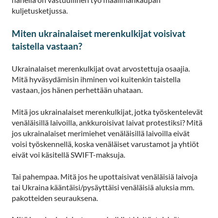
kuljetusketjussa.
Miten ukrainalaiset merenkulkijat voisivat
taistella vastaan?
Ukrainalaiset merenkulkijat ovat arvostettuja osaajia.
Mitä hyväsydämisin ihminen voi kuitenkin taistella
vastaan, jos hänen perhettään uhataan.
Mitä jos ukrainalaiset merenkulkijat, jotka työskentelevät
venäläisillä laivoilla, ankkuroisivat laivat protestiksi? Mitä
jos ukrainalaiset merimiehet venäläisillä laivoilla eivät
voisi työskennellä, koska venäläiset varustamot ja yhtiöt
eivät voi käsitellä SWIFT-maksuja.
Tai pahempaa. Mitä jos he upottaisivat venäläisiä laivoja
tai Ukraina kääntäisi/pysäyttäisi venäläisiä aluksia mm.
pakotteiden seurauksena.