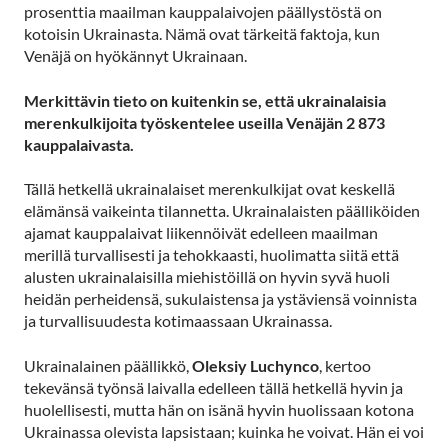
prosenttia maailman kauppalaivojen päällystöstä on
kotoisin Ukrainasta. Nämä ovat tärkeitä faktoja, kun
Venäjä on hyökännyt Ukrainaan.
Merkittävin tieto on kuitenkin se, että ukrainalaisia
merenkulkijoita työskentelee useilla Venäjän 2 873
kauppalaivasta.
Tällä hetkellä ukrainalaiset merenkulkijat ovat keskellä
elämänsä vaikeinta tilannetta. Ukrainalaisten päälliköiden
ajamat kauppalaivat liikennöivät edelleen maailman
merillä turvallisesti ja tehokkaasti, huolimatta siitä että
alusten ukrainalaisilla miehistöillä on hyvin syvä huoli
heidän perheidensä, sukulaistensa ja ystäviensä voinnista
ja turvallisuudesta kotimaassaan Ukrainassa.
Ukrainalainen päällikkö,
Oleksiy Luchynco
, kertoo
tekevänsä työnsä laivalla edelleen tällä hetkellä hyvin ja
huolellisesti, mutta hän on isänä hyvin huolissaan kotona
Ukrainassa olevista lapsistaan; kuinka he voivat. Hän ei voi