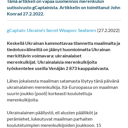
Tämä artikkeli on vapaa suomennos merenkulun
uutissivusto gCaptainista. Artikkelin on toimittanut John
Konrad 27.2.2022.
gCaptain: Ukraine’s Secret Weapon: Seafarers
(27.2.2022)
Keskellä Ukrainan kammottavaa tilannetta maailmalta ja
tiedotusvälineiltä on jäänyt huomioimatta Ukrainan
merkittävin voimavara: ukrainalaiset
merenkulkijat. Ukrainalaisia merenkulkijoita
työskentelee useilla Venäjän 2 873 kauppalaivasta.
Lähes jokaisesta maailman satamasta löytyy tänä päivänä
ukrainalainen merenkulkija. Itä-Euroopassa on maailman
suurin joukko (pooli) korkeasti koulutettuja
merenkulkijoita.
Ukrainalainen päällystö, eli alusten päälliköt ja
perämiehet, lukeutuvat maailman parhaiten
koulutetuimpien merenkulkijoiden joukkoon. 15