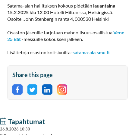
Satama-alan hallituksen kokous pidetään
lauantaina
15.2.2025 klo 12.00
Hotelli Hiltonissa,
Helsingissä
.
Osoite: John Stenbergin ranta 4, 000530 Helsinki
Osaston jäsenille tarjotaan mahdollisuus osallistua
Vene
25 Båt
-messuille kokouksen jälkeen.
Lisätietoja osaston kotisivuilta:
satama-ala.smu.fi
Share this page
Share on Facebook
Share on Twitter
Share on LinkedIn
Tapahtumat
26.8.2026 10:30