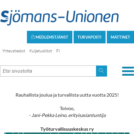
MEDLEMSTJÄNST
TURVAPOSTI
MATTINET
Yhteystiedot
Kuljetusliitot
FI
Rauhallista joulua ja turvallista uutta vuotta 2025!
Toivoo,
- Jani-Pekka Leino, erityisasiantuntija
Työturvallisuuskeskus ry