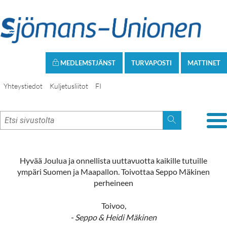
MEDLEMSTJÄNST
TURVAPOSTI
MATTINET
Yhteystiedot
Kuljetusliitot
FI
Hyvää Joulua ja onnellista uuttavuotta kaikille tutuille
ympäri Suomen ja Maapallon. Toivottaa Seppo Mäkinen
perheineen
Toivoo,
- Seppo & Heidi Mäkinen