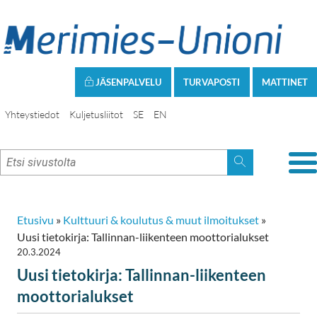
JÄSENPALVELU
TURVAPOSTI
MATTINET
Yhteystiedot
Kuljetusliitot
SE
EN
Etusivu
»
Kulttuuri & koulutus & muut ilmoitukset
»
Uusi tietokirja: Tallinnan-liikenteen moottorialukset
20.3.2024
Uusi tietokirja: Tallinnan-liikenteen
moottorialukset