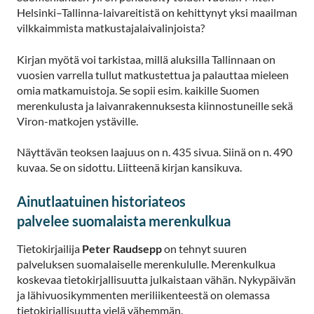
Helsinki–Tallinna-laivareitistä on kehittynyt yksi maailman
vilkkaimmista matkustajalaivalinjoista?
Kirjan myötä voi tarkistaa, millä aluksilla Tallinnaan on
vuosien varrella tullut matkustettua ja palauttaa mieleen
omia matkamuistoja. Se sopii esim. kaikille Suomen
merenkulusta ja laivanrakennuksesta kiinnostuneille sekä
Viron-matkojen ystäville.
Näyttävän teoksen laajuus on n. 435 sivua. Siinä on n. 490
kuvaa. Se on sidottu. Liitteenä kirjan kansikuva.
Ainutlaatuinen historiateos
palvelee suomalaista merenkulkua
Tietokirjailija
Peter Raudsepp
on tehnyt suuren
palveluksen suomalaiselle merenkululle. Merenkulkua
koskevaa tietokirjallisuutta julkaistaan vähän. Nykypäivän
ja lähivuosikymmenten meriliikenteestä on olemassa
tietokirjallisuutta vielä vähemmän.