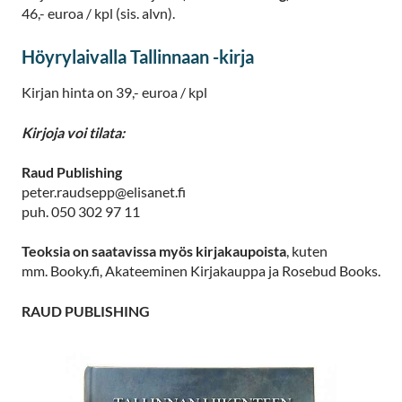
46,- euroa / kpl (sis. alvn).
Höyrylaivalla Tallinnaan -kirja
Kirjan hinta on 39,- euroa / kpl
Kirjoja voi tilata:
Raud Publishing
peter.raudsepp@elisanet.fi
puh. 050 302 97 11
Teoksia on saatavissa myös kirjakaupoista
, kuten
mm. Booky.fi, Akateeminen Kirjakauppa ja Rosebud Books.
RAUD PUBLISHING