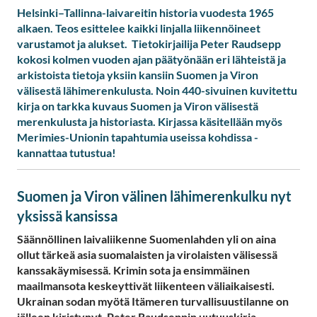
Helsinki–Tallinna-laivareitin historia vuodesta 1965
alkaen. Teos esittelee kaikki linjalla liikennöineet
varustamot ja alukset. Tietokirjailija Peter Raudsepp
kokosi kolmen vuoden ajan päätyönään eri lähteistä ja
arkistoista tietoja yksiin kansiin Suomen ja Viron
välisestä lähimerenkulusta. Noin 440-sivuinen kuvitettu
kirja on tarkka kuvaus Suomen ja Viron välisestä
merenkulusta ja historiasta. Kirjassa käsitellään myös
Merimies-Unionin tapahtumia useissa kohdissa -
kannattaa tutustua!
Suomen ja Viron välinen lähimerenkulku nyt
yksissä kansissa
Säännöllinen laivaliikenne Suomenlahden yli on aina
ollut tärkeä asia suomalaisten ja virolaisten välisessä
kanssakäymisessä. Krimin sota ja ensimmäinen
maailmansota keskeyttivät liikenteen väliaikaisesti.
Ukrainan sodan myötä Itämeren turvallisuustilanne on
jälleen kiristynyt. Peter Raudseppin uutuuskirja