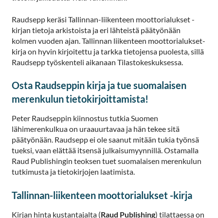
Raudsepp keräsi Tallinnan-liikenteen moottorialukset -
kirjan tietoja arkistoista ja eri lähteistä päätyönään
kolmen vuoden ajan. Tallinnan liikenteen moottorialukset-
kirja on hyvin kirjoitettu ja tarkka tietojensa puolesta, sillä
Raudsepp työskenteli aikanaan Tilastokeskuksessa.
Osta Raudseppin kirja ja tue suomalaisen
merenkulun tietokirjoittamista!
Peter Raudseppin kiinnostus tutkia Suomen
lähimerenkulkua on uraauurtavaa ja hän tekee sitä
päätyönään. Raudsepp ei ole saanut mitään tukia työnsä
tueksi, vaan elättää itsensä julkaisumyynnillä. Ostamalla
Raud Publishingin teoksen tuet suomalaisen merenkulun
tutkimusta ja tietokirjojen laatimista.
Tallinnan-liikenteen moottorialukset -kirja
Kirjan hinta kustantajalta (
Raud Publishing
) tilattaessa on