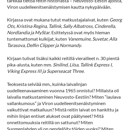
tarkkaa tietoa reitin historiasta – Neuvosto-Eestin ajoista,
Viron uudelleenitsenäistymisen kautta nykypäivään.
Kirjassa ovat mukana tutut matkustajalaivat, kuten
Georg
Ots, Kristina Regina, Tallink, Sally Albatross, Cinderella,
Nordlandia ja MyStar
. Esittelyssä ovat myös hieman
tuntemattomat kulkijat, kuten
Vanemuine, Suvetar, Alla
Tarasova, Delfin Clipper ja Normandy
.
Kirjaan tulivat lisäksi kaikki reitillä vierailleet n. 30 pientä
pika-alusta, kuten mm.
Sinilind, Liisa, Tallink Express I,
Viking Express III ja Superseacat Three
.
Teoksesta selviää mm., kuinka laivalinjan
uudelleenavaaminen vuonna 1965 onnistui? Millaista oli
laivalla matkustaminen Neuvosto-Eestiin? Miten “laulava
vallankumous” ja Viron uudelleenitsenäistyminen
vaikuttivat matkailuun? Mistä reitin laivat on hankittu ja
mihin linjan entiset alukset ovat päätyneet? Mitä
onnettomuuksia reitillä on sattunut? Miten
Suomenlahden yli on pendelöity töiden vuoksi? Miten