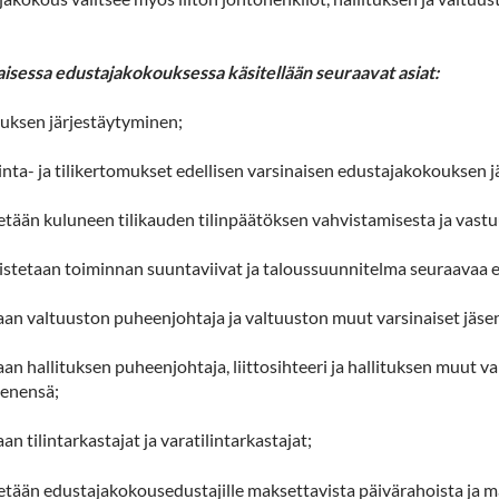
aisessa edustajakokouksessa käsitellään seuraavat asiat:
ouksen järjestäytyminen;
inta- ja tilikertomukset edellisen varsinaisen edustajakokouksen jä
etään kuluneen tilikauden tilinpäätöksen vahvistamisesta ja vastu
vistetaan toiminnan suuntaviivat ja taloussuunnitelma seuraavaa
taan valtuuston puheenjohtaja ja valtuuston muut varsinaiset jäs
taan hallituksen puheenjohtaja, liittosihteeri ja hallituksen muut 
senensä;
taan tilintarkastajat ja varatilintarkastajat;
tetään edustajakokousedustajille maksettavista päivärahoista ja 