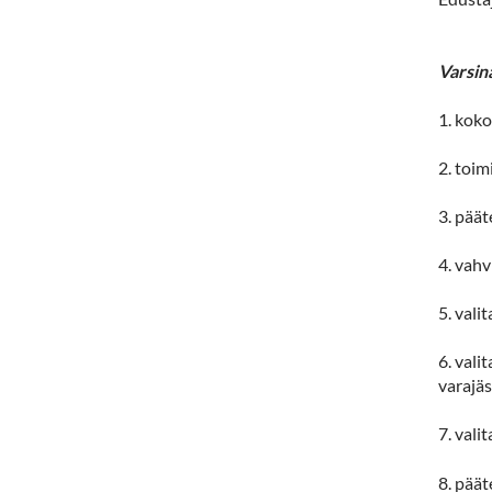
Varsin
1. kok
2. toim
3. päät
4. vah
5. vali
6. vali
varajä
7. vali
8. pää