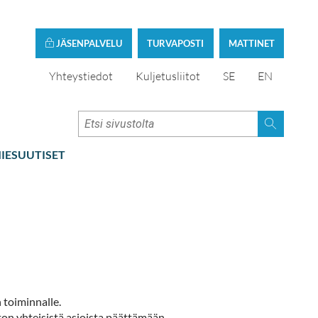
JÄSENPALVELU
TURVAPOSTI
MATTINET
Yhteystiedot
Kuljetusliitot
SE
EN
IESUUTISET
 toiminnalle.
ton yhteisistä asioista päättämään.