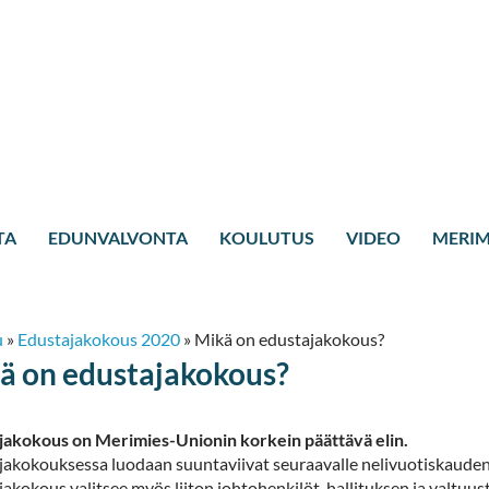
TA
EDUNVALVONTA
KOULUTUS
VIDEO
MERIM
u
»
Edustajakokous 2020
»
Mikä on edustajakokous?
ä on edustajakokous?
jakokous on Merimies-Unionin korkein päättävä elin.
jakokouksessa luodaan suuntaviivat seuraavalle nelivuotiskauden
akokous valitsee myös liiton johtohenkilöt, hallituksen ja valtuus