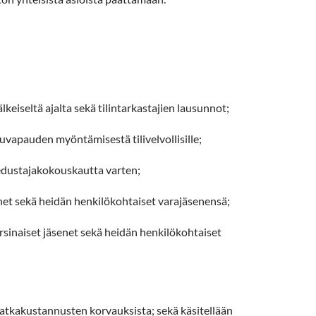
lkeiseltä ajalta sekä tilintarkastajien lausunnot;
uvapauden myöntämisestä tilivelvollisille;
 edustajakokouskautta varten;
enet sekä heidän henkilökohtaiset varajäsenensä;
varsinaiset jäsenet sekä heidän henkilökohtaiset
matkakustannusten korvauksista; sekä käsitellään