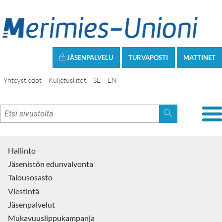
JÄSENPALVELU
TURVAPOSTI
MATTINET
Yhteystiedot
Kuljetusliitot
SE
EN
Hallinto
Jäsenistön edunvalvonta
Talousosasto
Viestintä
Jäsenpalvelut
Mukavuuslippukampanja