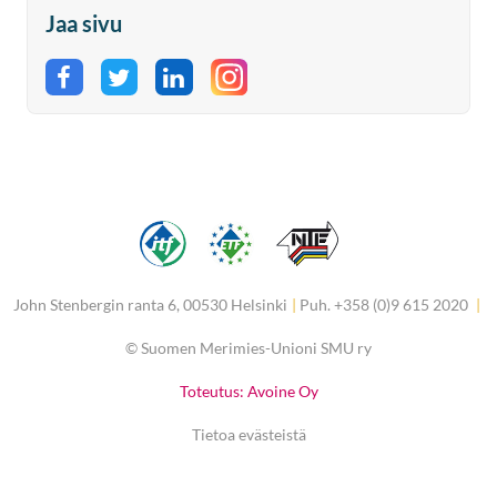
Jaa sivu
Jaa Facebookissa
Jaa Twitterissä
Jaa LinkedInissä
John Stenbergin ranta 6, 00530 Helsinki
|
Puh. +358 (0)9 615 2020
|
©
Suomen Merimies-Unioni SMU ry
Toteutus: Avoine Oy
Tietoa evästeistä