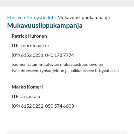
Etusivu
»
Yhteystiedot
»
Mukavuuslippukampanja
Mukavuuslippukampanja
Patrick Kuronen
ITF-koordinaattori
(09) 6152 0251, 040 178 7774
Suomen satamiin tulevien mukavuuslippulaivojen
työsuhteeseen, työsuojeluun ja palkkaukseen liittyvät asiat
Marko Komeri
ITF tarkastaja
(09) 6152 0252, 050 574 6603