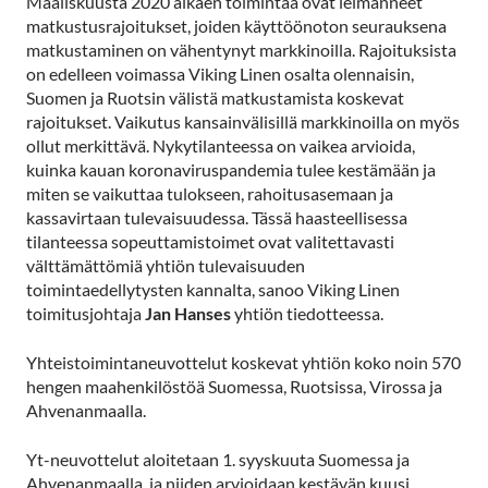
Maaliskuusta 2020 alkaen toimintaa ovat leimanneet
matkustusrajoitukset, joiden käyttöönoton seurauksena
matkustaminen on vähentynyt markkinoilla. Rajoituksista
on edelleen voimassa Viking Linen osalta olennaisin,
Suomen ja Ruotsin välistä matkustamista koskevat
rajoitukset. Vaikutus kansainvälisillä markkinoilla on myös
ollut merkittävä. Nykytilanteessa on vaikea arvioida,
kuinka kauan koronaviruspandemia tulee kestämään ja
miten se vaikuttaa tulokseen, rahoitusasemaan ja
kassavirtaan tulevaisuudessa. Tässä haasteellisessa
tilanteessa sopeuttamistoimet ovat valitettavasti
välttämättömiä yhtiön tulevaisuuden
toimintaedellytysten kannalta, sanoo Viking Linen
toimitusjohtaja
Jan Hanses
yhtiön tiedotteessa.
Yhteistoimintaneuvottelut koskevat yhtiön koko noin 570
hengen maahenkilöstöä Suomessa, Ruotsissa, Virossa ja
Ahvenanmaalla.
Yt-neuvottelut aloitetaan 1. syyskuuta Suomessa ja
Ahvenanmaalla, ja niiden arvioidaan kestävän kuusi