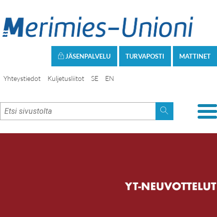
JÄSENPALVELU
TURVAPOSTI
MATTINET
Yhteystiedot
Kuljetusliitot
SE
EN