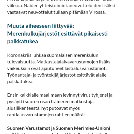
viikkoa. Näiden yhteistoimintaneuvotteluiden lisäksi
vastaavat neuvottelut tullaan pitämään Virossa.
Muuta aiheeseen liittyvää:
Merenkulkujärjestöt esittävät pikaisesti
palkkatukea
Koronakriisi uhkaa suomalaisen merenkulun
tulevaisuutta. Matkustajalaivavarustamojen lisäksi
vaikeuksiin ovat ajautuneet lastialusvarustamot.
Työnantaja- ja työntekijäjärjestöt esittävät alalle
palkkatukea.
Ensin kaikkialle maailmaan levinnyt virus tyhjensi ja
pysäytti suuren osan Itämeren matkustaja-
alusliikenteestä, nyt putoavat myös
rahtialusvarustamojen rahtien määrät.
Suomen Varustamot
ja
Suomen Merimies-Unioni