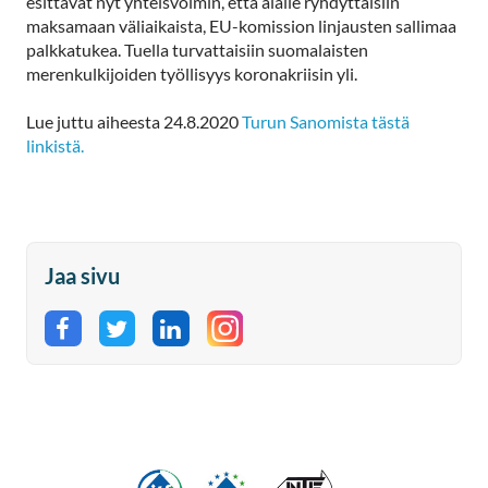
esittävät nyt yhteisvoimin, että alalle ryhdyttäisiin
maksamaan väliaikaista, EU-komission linjausten sallimaa
palkkatukea. Tuella turvattaisiin suomalaisten
merenkulkijoiden työllisyys koronakriisin yli.
Lue juttu aiheesta 24.8.2020
Turun Sanomista tästä
linkistä.
Jaa sivu
Jaa Facebookissa
Jaa Twitterissä
Jaa LinkedInissä