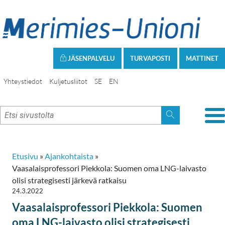
JÄSENPALVELU
TURVAPOSTI
MATTINET
Yhteystiedot
Kuljetusliitot
SE
EN
Etusivu
»
Ajankohtaista
»
Vaasalaisprofessori Piekkola: Suomen oma LNG-laivasto
olisi strategisesti järkevä ratkaisu
24.3.2022
Vaasalaisprofessori Piekkola: Suomen
oma LNG-laivasto olisi strategisesti