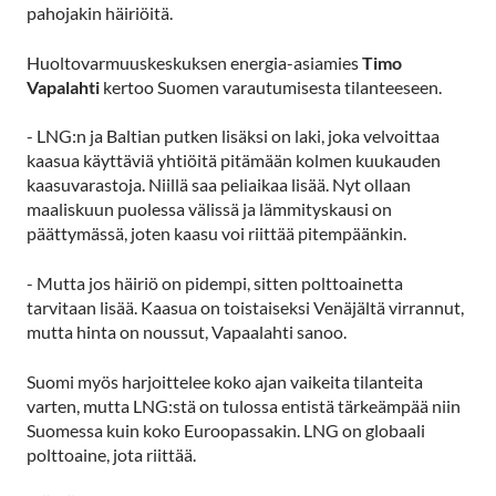
pahojakin häiriöitä.
Huoltovarmuuskeskuksen energia-asiamies
Timo
Vapalahti
kertoo Suomen varautumisesta tilanteeseen.
- LNG:n ja Baltian putken lisäksi on laki, joka velvoittaa
kaasua käyttäviä yhtiöitä pitämään kolmen kuukauden
kaasuvarastoja. Niillä saa peliaikaa lisää. Nyt ollaan
maaliskuun puolessa välissä ja lämmityskausi on
päättymässä, joten kaasu voi riittää pitempäänkin.
- Mutta jos häiriö on pidempi, sitten polttoainetta
tarvitaan lisää. Kaasua on toistaiseksi Venäjältä virrannut,
mutta hinta on noussut, Vapaalahti sanoo.
Suomi myös harjoittelee koko ajan vaikeita tilanteita
varten, mutta LNG:stä on tulossa entistä tärkeämpää niin
Suomessa kuin koko Euroopassakin. LNG on globaali
polttoaine, jota riittää.