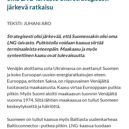
järkevä ratkaisu
TEKSTI: JUHANI ARO
Strategisesti olisi järkevää, että Suomessakin olisi oma
LNG-laivasto. Putkistolla voidaan kaasua siirtää
terminaaleista eteenpäin. Maakaasu ja myös
synteettinen kaasu ovat tulevaisuutta.
Venäjän aloittama sota Ukrainassa on asettanut Suomen
ja koko Euroopan uusien energiaratkaisujen eteen.
Eurooppa, eritoten Saksa, on riippuvainen Venäjältä
tuotavasta maakaasusta. Kaasu virtaa Eurooppaan putkia
pitkin. Myös Suomi aloitti maakaasun tuonnin Venäjältä
vuonna 1974. Siitä lähtien maakaasua on tullut Suomeen
keskeytyksettä ja häiriöttä.
Suomeen on tullut kaasua myös Baltiasta uudenkarheaa
Balticconnector–putkea pitkin. LNG-kaasua tuodaan