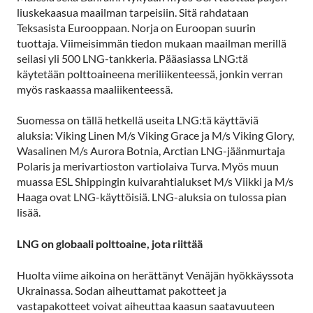
liuskekaasua maailman tarpeisiin. Sitä rahdataan
Teksasista Eurooppaan. Norja on Euroopan suurin
tuottaja. Viimeisimmän tiedon mukaan maailman merillä
seilasi yli 500 LNG-tankkeria. Pääasiassa LNG:tä
käytetään polttoaineena meriliikenteessä, jonkin verran
myös raskaassa maaliikenteessä.
Suomessa on tällä hetkellä useita LNG:tä käyttäviä
aluksia: Viking Linen M/s Viking Grace ja M/s Viking Glory,
Wasalinen M/s Aurora Botnia, Arctian LNG-jäänmurtaja
Polaris ja merivartioston vartiolaiva Turva. Myös muun
muassa ESL Shippingin kuivarahtialukset M/s Viikki ja M/s
Haaga ovat LNG-käyttöisiä. LNG-aluksia on tulossa pian
lisää.
LNG on globaali polttoaine, jota riittää
Huolta viime aikoina on herättänyt Venäjän hyökkäyssota
Ukrainassa. Sodan aiheuttamat pakotteet ja
vastapakotteet voivat aiheuttaa kaasun saatavuuteen