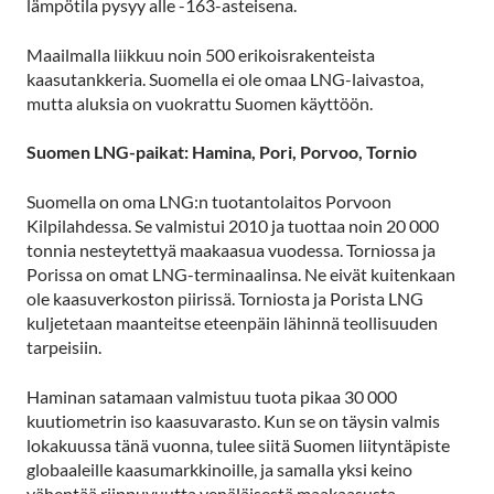
lämpötila pysyy alle -163-asteisena.
Maailmalla liikkuu noin 500 erikoisrakenteista
kaasutankkeria. Suomella ei ole omaa LNG-laivastoa,
mutta aluksia on vuokrattu Suomen käyttöön.
Suomen LNG-paikat: Hamina, Pori, Porvoo, Tornio
Suomella on oma LNG:n tuotantolaitos Porvoon
Kilpilahdessa. Se valmistui 2010 ja tuottaa noin 20 000
tonnia nesteytettyä maakaasua vuodessa. Torniossa ja
Porissa on omat LNG-terminaalinsa. Ne eivät kuitenkaan
ole kaasuverkoston piirissä. Torniosta ja Porista LNG
kuljetetaan maanteitse eteenpäin lähinnä teollisuuden
tarpeisiin.
Haminan satamaan valmistuu tuota pikaa 30 000
kuutiometrin iso kaasuvarasto. Kun se on täysin valmis
lokakuussa tänä vuonna, tulee siitä Suomen liityntäpiste
globaaleille kaasumarkkinoille, ja samalla yksi keino
vähentää riippuvuutta venäläisestä maakaasusta.