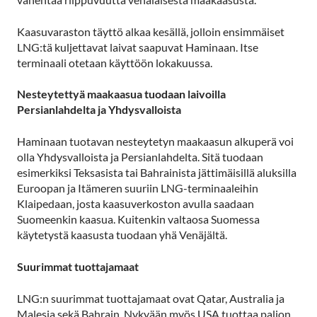
Kaasuvaraston täyttö alkaa kesällä, jolloin ensimmäiset
LNG:tä kuljettavat laivat saapuvat Haminaan. Itse
terminaali otetaan käyttöön lokakuussa.
Nesteytettyä maakaasua tuodaan laivoilla
Persianlahdelta ja Yhdysvalloista
Haminaan tuotavan nesteytetyn maakaasun alkuperä voi
olla Yhdysvalloista ja Persianlahdelta. Sitä tuodaan
esimerkiksi Teksasista tai Bahrainista jättimäisillä aluksilla
Euroopan ja Itämeren suuriin LNG-terminaaleihin
Klaipedaan, josta kaasuverkoston avulla saadaan
Suomeenkin kaasua. Kuitenkin valtaosa Suomessa
käytetystä kaasusta tuodaan yhä Venäjältä.
Suurimmat tuottajamaat
LNG:n suurimmat tuottajamaat ovat Qatar, Australia ja
Malesia sekä Bahrain. Nykyään myös USA tuottaa paljon