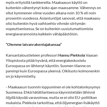
myös erityisillä tankkereilla. Maakaasun käyttö on
kuitenkin vähentynyt koko ajan maassamme. Vähennys on
ollut kymmenen viime vuoden aikana noin 10 % eli noin
prosentin vuodessa. Asiantuntijat sanovat, että maakaasu
olisi kuitenkin hyvä vaihtoehto vihreän siirtymän
nopeuttamisessa. Se on kuitenkin uusiutumattomista
energiavarannoista kaikkein vähäpäästöisin.
”Olemme laivanrakentajakansaa”
Kansantaloustieteen professori
Hannu Piekkola
Vaasan
Yliopistosta pitää hyvänä, että energiakeskustelu
Euroopassa on lähtenyt käyntiin. Suomen tilanne on
parempi kuin Euroopassa yleensä. Olkiluoto kolmonenkin
on jo käynnistetty.
- Maakaasun tuonnin loppuminen ei ole kohtalonkysymys
Suomessa. Ehkä hätätilanteessa käynnistetään lähinnä
öljyllä käyvää varavoimaa, mutta se ei olisi EU-politiikan
mukaista. Piekkola tarkoittaa, että öljyenergian lisäkäyttö