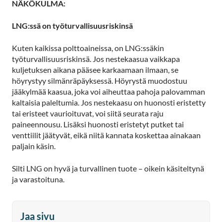
NÄKÖKULMA:
LNG:ssä on työturvallisuusriskinsä
Kuten kaikissa polttoaineissa, on LNG:ssäkin
työturvallisuusriskinsä. Jos nestekaasua vaikkapa
kuljetuksen aikana pääsee karkaamaan ilmaan, se
höyrystyy silmänräpäyksessä. Höyrystä muodostuu
jääkylmää kaasua, joka voi aiheuttaa pahoja palovamman
kaltaisia paleltumia. Jos nestekaasu on huonosti eristetty
tai eristeet vaurioituvat, voi siitä seurata raju
paineennousu. Lisäksi huonosti eristetyt putket tai
venttiilit jäätyvät, eikä niitä kannata koskettaa ainakaan
paljain käsin.
Silti LNG on hyvä ja turvallinen tuote – oikein käsiteltynä
ja varastoituna.
Jaa sivu