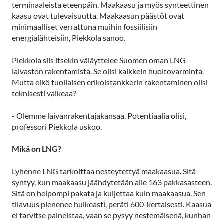
terminaaleista eteenpäin. Maakaasu ja myös synteettinen
kaasu ovat tulevaisuutta. Maakaasun päästöt ovat
minimaalliset verrattuna muihin fossiilisiin
energialähteisiin, Piekkola sanoo.
Piekkola siis itsekin väläyttelee Suomen oman LNG-
laivaston rakentamista. Se olisi kaikkein huoltovarminta.
Mutta eikö tuollaisen erikoistankkerin rakentaminen olisi
teknisesti vaikeaa?
- Olemme laivanrakentajakansaa. Potentiaalia olisi,
professori Piekkola uskoo.
Mikä on LNG?
Lyhenne LNG tarkoittaa nesteytettyä maakaasua. Sitä
syntyy, kun maakaasu jäähdytetään alle 163 pakkasasteen.
Sitä on helpompi pakata ja kuljettaa kuin maakaasua. Sen
tilavuus pienenee huikeasti, peräti 600-kertaisesti. Kaasua
ei tarvitse paineistaa, vaan se pysyy nestemäisenä, kunhan