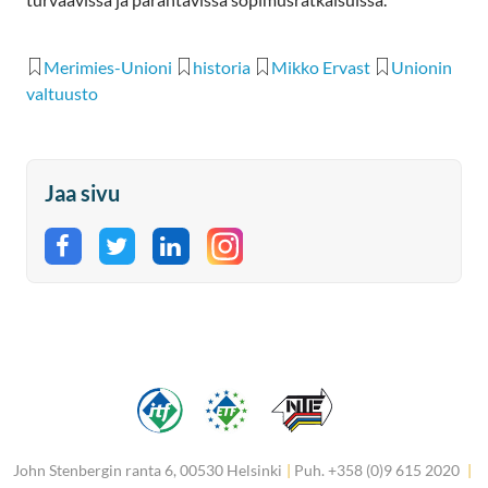
Merimies-Unioni
historia
Mikko Ervast
Unionin
valtuusto
Jaa sivu
Jaa Facebookissa
Jaa Twitterissä
Jaa LinkedInissä
John Stenbergin ranta 6, 00530 Helsinki
|
Puh. +358 (0)9 615 2020
|