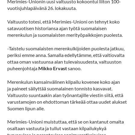
Merimies-Unionin uusi valtuusto kokoontui liiton 100-
vuotisjuhlapäivänä 26. lokakuuta.
Valtuusto totesi, että Merimies-Unioni on tehnyt koko
satavuotisen historiansa ajan työtä suomalaisen
merenkulun ja suomalaisten merityöpaikkojen puolesta.
-Taistelu suomalaisten merenkulkijoiden puolesta jatkuu,
periksi emme anna. Samalla edellytämme, että valtiovalta
ottaa oman vastuunsa alan tulevaisuudesta, valtuuston
puheenjohtaja
Mikko Ervast
sanoo.
Merenkulun kansainvälinen kilpailu kovenee koko ajan
ja paineet säilyttää suomalainen tonnisto kasvavat.
Valtuusto suuntaakin alan työnantajille viestin siitä, että
varustamojen on ehdottoman tärkeää ottaa uudet alukset
Suomen lipun alle.
Merimies-Unioni muistuttaa, että se on kantanut omalta
osaltaan vastuuta ja tullut vastaan kilpailukykyä
turvaavissa ja parantavissa sopimusratkaisuissa.