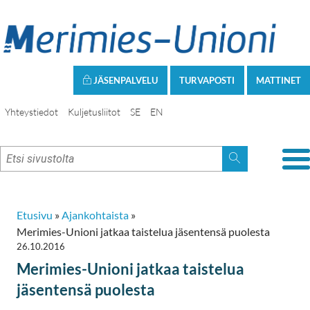
JÄSENPALVELU
TURVAPOSTI
MATTINET
Yhteystiedot
Kuljetusliitot
SE
EN
Etusivu
»
Ajankohtaista
»
Merimies-Unioni jatkaa taistelua jäsentensä puolesta
26.10.2016
Merimies-Unioni jatkaa taistelua
jäsentensä puolesta