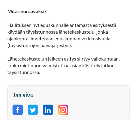
Mitä seuraavaksi?
Hallituksen nyt eduskunnalle antamasta esityksestä
käydään täysistunnossa lähetekeskustelu, jonka
ajankohta ilmoitetaan eduskunnan verkkosivuilla
(täysistuntojen päiväjärjestys).
Lähetekeskustelun jälkeen esitys siirtyy valiokuntaan,
jonka mietinnön valmistuttua asian käsittely jatkuu
täysistunnossa.
Jaa sivu
Jaa Facebookissa
Jaa Twitterissä
Jaa LinkedInissä