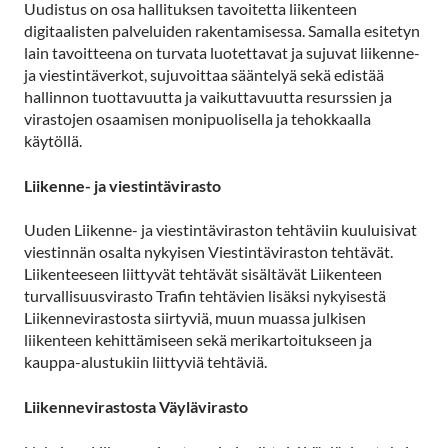
Uudistus on osa hallituksen tavoitetta liikenteen
digitaalisten palveluiden rakentamisessa. Samalla esitetyn
lain tavoitteena on turvata luotettavat ja sujuvat liikenne-
ja viestintäverkot, sujuvoittaa sääntelyä sekä edistää
hallinnon tuottavuutta ja vaikuttavuutta resurssien ja
virastojen osaamisen monipuolisella ja tehokkaalla
käytöllä.
Liikenne- ja viestintävirasto
Uuden Liikenne- ja viestintäviraston tehtäviin kuuluisivat
viestinnän osalta nykyisen Viestintäviraston tehtävät.
Liikenteeseen liittyvät tehtävät sisältävät Liikenteen
turvallisuusvirasto Trafin tehtävien lisäksi nykyisestä
Liikennevirastosta siirtyviä, muun muassa julkisen
liikenteen kehittämiseen sekä merikartoitukseen ja
kauppa-alustukiin liittyviä tehtäviä.
Liikennevirastosta Väylävirasto