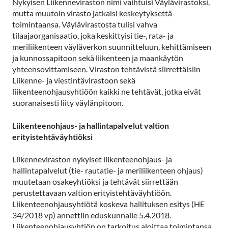
Nykyisen Liikenneviraston nimi vaihtuisi Väylävirastoksi,
mutta muutoin virasto jatkaisi keskeytyksettä
toimintaansa. Väylävirastosta tulisi vahva
tilaajaorganisaatio, joka keskittyisi tie-, rata- ja
meriliikenteen väyläverkon suunnitteluun, kehittämiseen
ja kunnossapitoon sekä liikenteen ja maankäytön
yhteensovittamiseen. Viraston tehtävistä siirrettäisiin
Liikenne- ja viestintävirastoon sekä
liikenteenohjausyhtiöön kaikki ne tehtävät, jotka eivät
suoranaisesti liity väylänpitoon.
Liikenteenohjaus- ja hallintapalvelut valtion
erityistehtäväyhtiöksi
Liikenneviraston nykyiset liikenteenohjaus- ja
hallintapalvelut (tie- rautatie- ja meriliikenteen ohjaus)
muutetaan osakeyhtiöksi ja tehtävät siirrettään
perustettavaan valtion erityistehtäväyhtiöön.
Liikenteenohjausyhtiötä koskeva hallituksen esitys (HE
34/2018 vp) annettiin eduskunnalle 5.4.2018.
Liikenteenohjausyhtiön on tarkoitus aloittaa toimintansa