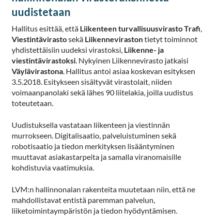
uudistetaan
Hallitus esittää, että
Liikenteen turvallisuusvirasto Trafi
,
Viestintävirasto
sekä
Liikenneviraston
tietyt toiminnot
yhdistettäisiin uudeksi virastoksi,
Liikenne- ja
viestintävirastoksi
. Nykyinen Liikennevirasto jatkaisi
Väylävirastona
. Hallitus antoi asiaa koskevan esityksen
3.5.2018. Esitykseen sisältyvät virastolait, niiden
voimaanpanolaki sekä lähes 90 liitelakia, joilla uudistus
toteutetaan.
Uudistuksella vastataan liikenteen ja viestinnän
murrokseen. Digitalisaatio, palveluistuminen sekä
robotisaatio ja tiedon merkityksen lisääntyminen
muuttavat asiakastarpeita ja samalla viranomaisille
kohdistuvia vaatimuksia.
LVM:n hallinnonalan rakenteita muutetaan niin, että ne
mahdollistavat entistä paremman palvelun,
liiketoimintaympäristön ja tiedon hyödyntämisen.