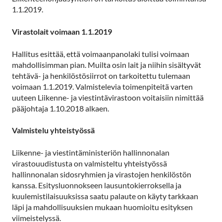
1.1.2019.
Virastolait voimaan 1.1.2019
Hallitus esittää, että voimaanpanolaki tulisi voimaan
mahdollisimman pian. Muilta osin lait ja niihin sisältyvät
tehtävä- ja henkilöstösiirrot on tarkoitettu tulemaan
voimaan 1.1.2019. Valmistelevia toimenpiteitä varten
uuteen Liikenne- ja viestintävirastoon voitaisiin nimittää
pääjohtaja 1.10.2018 alkaen.
Valmistelu yhteistyössä
Liikenne- ja viestintäministeriön hallinnonalan
virastouudistusta on valmisteltu yhteistyössä
hallinnonalan sidosryhmien ja virastojen henkilöstön
kanssa. Esitysluonnokseen lausuntokierroksella ja
kuulemistilaisuuksissa saatu palaute on käyty tarkkaan
läpi ja mahdollisuuksien mukaan huomioitu esityksen
viimeistelyssä.