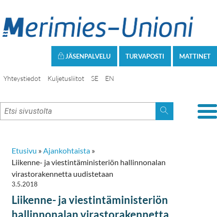
JÄSENPALVELU
TURVAPOSTI
MATTINET
Yhteystiedot
Kuljetusliitot
SE
EN
Etusivu
»
Ajankohtaista
»
Liikenne- ja viestintäministeriön hallinnonalan
virastorakennetta uudistetaan
3.5.2018
Liikenne- ja viestintäministeriön
hallinnonalan virastorakennetta