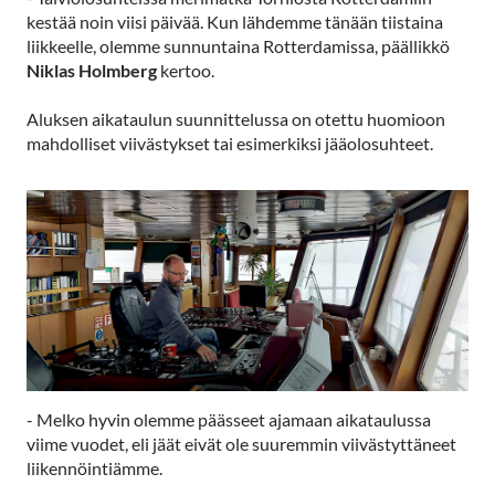
kestää noin viisi päivää. Kun lähdemme tänään tiistaina
liikkeelle, olemme sunnuntaina Rotterdamissa, päällikkö
Niklas Holmberg
kertoo.
Aluksen aikataulun suunnittelussa on otettu huomioon
mahdolliset viivästykset tai esimerkiksi jääolosuhteet.
- Melko hyvin olemme päässeet ajamaan aikataulussa
viime vuodet, eli jäät eivät ole suuremmin viivästyttäneet
liikennöintiämme.​