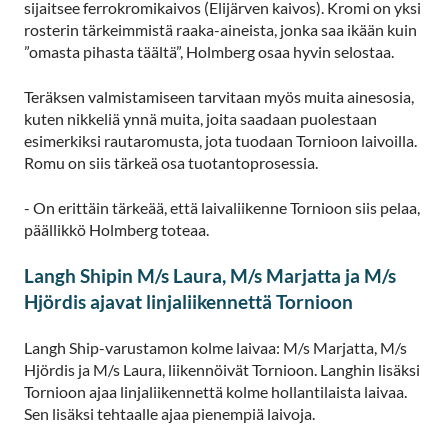
sijaitsee ferrokromikaivos (Elijärven kaivos). Kromi on yksi
rosterin tärkeimmistä raaka-aineista, jonka saa ikään kuin
”omasta pihasta täältä”, Holmberg osaa hyvin selostaa.
Teräksen valmistamiseen tarvitaan myös muita ainesosia,
kuten nikkeliä ynnä muita, joita saadaan puolestaan
esimerkiksi rautaromusta, jota tuodaan Tornioon laivoilla.
Romu on siis tärkeä osa tuotantoprosessia.
- On erittäin tärkeää, että laivaliikenne Tornioon siis pelaa,
päällikkö Holmberg toteaa.
Langh Shipin M/s Laura, M/s Marjatta ja M/s
Hjördis ajavat linjaliikennettä Tornioon
Langh Ship-varustamon kolme laivaa: M/s Marjatta, M/s
Hjördis ja M/s Laura, liikennöivät Tornioon. Langhin lisäksi
Tornioon ajaa linjaliikennettä kolme hollantilaista laivaa.
Sen lisäksi tehtaalle ajaa pienempiä laivoja.