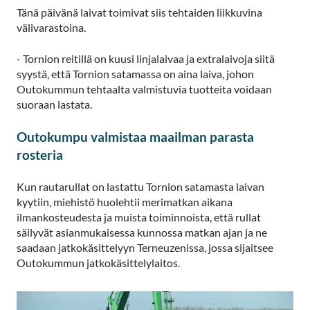
Tänä päivänä laivat toimivat siis tehtaiden liikkuvina
välivarastoina.
- Tornion reitillä on kuusi linjalaivaa ja extralaivoja siitä
syystä, että Tornion satamassa on aina laiva, johon
Outokummun tehtaalta valmistuvia tuotteita voidaan
suoraan lastata.
Outokumpu valmistaa maailman parasta
rosteria
Kun rautarullat on lastattu Tornion satamasta laivan
kyytiin, miehistö huolehtii merimatkan aikana
ilmankosteudesta ja muista toiminnoista, että rullat
säilyvät asianmukaisessa kunnossa matkan ajan ja ne
saadaan jatkokäsittelyyn Terneuzenissa, jossa sijaitsee
Outokummun jatkokäsittelylaitos.