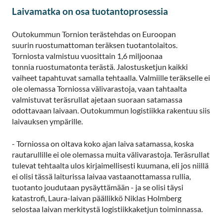
Laivamatka on osa tuotantoprosessia
Outokummun Tornion terästehdas on Euroopan
suurin ruostumattoman teräksen tuotantolaitos.
Torniosta valmistuu vuosittain 1,6 miljoonaa
tonnia ruostumatonta terästä. Jalostusketjun kaikki
vaiheet tapahtuvat samalla tehtaalla. Valmiille teräkselle ei
ole olemassa Torniossa välivarastoja, vaan tahtaalta
valmistuvat teräsrullat ajetaan suoraan satamassa
odottavaan laivaan. Outokummun logistiikka rakentuu siis
laivauksen ympärille.
- Torniossa on oltava koko ajan laiva satamassa, koska
rautarullille ei ole olemassa muita välivarastoja. Teräsrullat
tulevat tehtaalta ulos kirjaimellisesti kuumana, eli jos niillä
ei olisi tässä laiturissa laivaa vastaanottamassa rullia,
tuotanto joudutaan pysäyttämään - ja se olisi täysi
katastrofi, Laura-laivan päällikkö Niklas Holmberg
selostaa laivan merkitystä logistiikkaketjun toiminnassa.