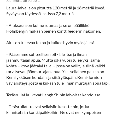
Jäänmurtajan perässä.
Laura-laivalla on pituutta 120 metriä ja 18 metriä leveä.
Syväys on täydessä lastissa 7,2 metriä.
- Aluksessa on kolme ruumaa ja se on päällikkö
Holmbergin mukaan pienen konttifeederin näköinen.
Alus on tukevaa tekoa ja kulkee hyvin myös jäissä.
- Pääsemme suhteellisen pitkälle itse ja ilman
jäänmurtajan apua. Mutta joka vuosi tulee yksi sama
kohta – kova jäätalvi tai ei - jossa on vallit, ja siinä kaikki
tarvitsevat jäänmurtajan apua. Yksi sellainen paikka on
Kemi ykkösen kohdalla ja siitä ylöspäin. Kemi-Tornion
väyläristeys, josta ei kukaan tule ilman murtajan apua läpi.
Teräsrullat kulkevat Langh Shipin laivoissa kehdoissa.
- Teräsrullat tulevat sellaisiin kasetteihin, jotka
kiinnitetään konttipaikkoihin. Ne ovat nelikymppisen