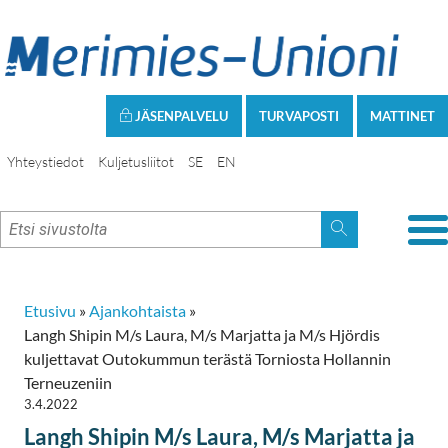
JÄSENPALVELU
TURVAPOSTI
MATTINET
Yhteystiedot
Kuljetusliitot
SE
EN
Etusivu
»
Ajankohtaista
»
Langh Shipin M/s Laura, M/s Marjatta ja M/s Hjördis
kuljettavat Outokummun terästä Torniosta Hollannin
Terneuzeniin
3.4.2022
Langh Shipin M/s Laura, M/s Marjatta ja