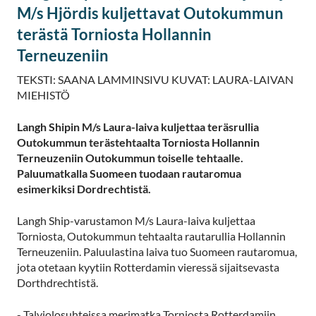
M/s Hjördis kuljettavat Outokummun
terästä Torniosta Hollannin
Terneuzeniin
TEKSTI: SAANA LAMMINSIVU KUVAT: LAURA-LAIVAN
MIEHISTÖ
Langh Shipin M/s Laura-laiva kuljettaa teräsrullia
Outokummun terästehtaalta Torniosta Hollannin
Terneuzeniin Outokummun toiselle tehtaalle.
Paluumatkalla Suomeen tuodaan rautaromua
esimerkiksi Dordrechtistä.
Langh Ship-varustamon M/s Laura-laiva kuljettaa
Torniosta, Outokummun tehtaalta rautarullia Hollannin
Terneuzeniin. Paluulastina laiva tuo Suomeen rautaromua,
jota otetaan kyytiin Rotterdamin vieressä sijaitsevasta
Dorthdrechtistä.
- Talviolosuhteissa merimatka Torniosta Rotterdamiin