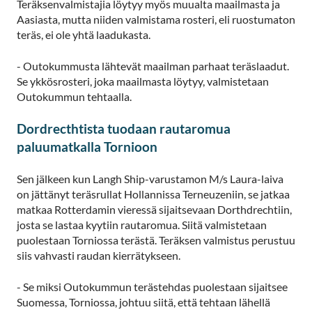
Teräksenvalmistajia löytyy myös muualta maailmasta ja
Aasiasta, mutta niiden valmistama rosteri, eli ruostumaton
teräs, ei ole yhtä laadukasta.
- Outokummusta lähtevät maailman parhaat teräslaadut.
Se ykkösrosteri, joka maailmasta löytyy, valmistetaan
Outokummun tehtaalla.
Dordrecthtista tuodaan rautaromua
paluumatkalla Tornioon
Sen jälkeen kun Langh Ship-varustamon M/s Laura-laiva
on jättänyt teräsrullat Hollannissa Terneuzeniin, se jatkaa
matkaa Rotterdamin vieressä sijaitsevaan Dorthdrechtiin,
josta se lastaa kyytiin rautaromua. Siitä valmistetaan
puolestaan Torniossa terästä. Teräksen valmistus perustuu
siis vahvasti raudan kierrätykseen.
- Se miksi Outokummun terästehdas puolestaan sijaitsee
Suomessa, Torniossa, johtuu siitä, että tehtaan lähellä