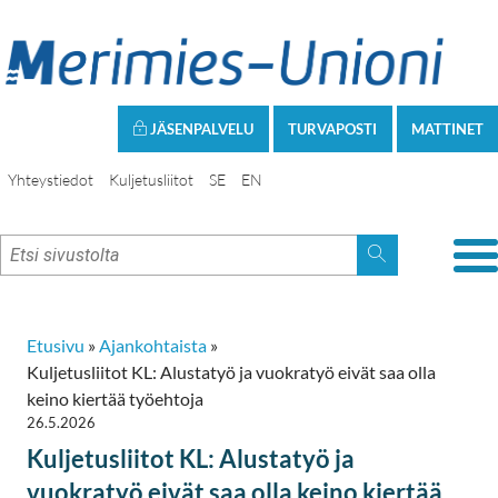
JÄSENPALVELU
TURVAPOSTI
MATTINET
Yhteystiedot
Kuljetusliitot
SE
EN
Etusivu
»
Ajankohtaista
»
Kuljetusliitot KL: Alustatyö ja vuokratyö eivät saa olla
keino kiertää työehtoja
26.5.2026
Kuljetusliitot KL: Alustatyö ja
vuokratyö eivät saa olla keino kiertää