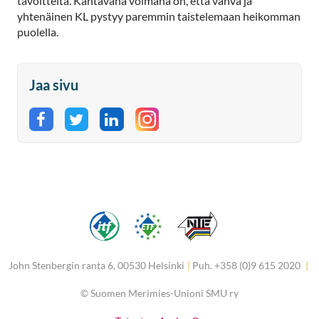
tavoitteita. Kantavana voimana on, että vahva ja
yhtenäinen KL pystyy paremmin taistelemaan heikomman
puolella.
Jaa sivu
Jaa Facebookissa
Jaa Twitterissä
Jaa LinkedInissä
John Stenbergin ranta 6, 00530 Helsinki
|
Puh. +358 (0)9 615 2020
|
©
Suomen Merimies-Unioni SMU ry