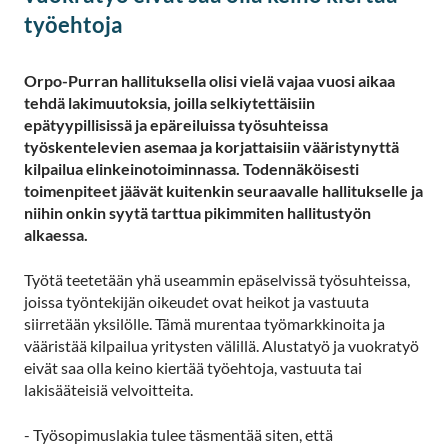
työehtoja
Orpo-Purran hallituksella olisi vielä vajaa vuosi aikaa
tehdä lakimuutoksia, joilla selkiytettäisiin
epätyypillisissä ja epäreiluissa työsuhteissa
työskentelevien asemaa ja korjattaisiin vääristynyttä
kilpailua elinkeinotoiminnassa. Todennäköisesti
toimenpiteet jäävät kuitenkin seuraavalle hallitukselle ja
niihin onkin syytä tarttua pikimmiten hallitustyön
alkaessa.
Työtä teetetään yhä useammin epäselvissä työsuhteissa,
joissa työntekijän oikeudet ovat heikot ja vastuuta
siirretään yksilölle. Tämä murentaa työmarkkinoita ja
vääristää kilpailua yritysten välillä. Alustatyö ja vuokratyö
eivät saa olla keino kiertää työehtoja, vastuuta tai
lakisääteisiä velvoitteita.
- Työsopimuslakia tulee täsmentää siten, että