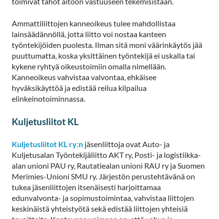
toimivat tahot aitoon vastuuseen tekemisistään.
Ammattiliittojen kanneoikeus tulee mahdollistaa
lainsäädännöllä, jotta liitto voi nostaa kanteen
työntekijöiden puolesta. Ilman sitä moni väärinkäytös jää
puuttumatta, koska yksittäinen työntekijä ei uskalla tai
kykene ryhtyä oikeustoimiin omalla nimellään.
Kanneoikeus vahvistaa valvontaa, ehkäisee
hyväksikäyttöä ja edistää reilua kilpailua
elinkeinotoiminnassa.
Kuljetusliitot KL
Kuljetusliitot KL ry:n
jäsenliittoja ovat Auto- ja
Kuljetusalan Työntekijäliitto AKT ry, Posti- ja logistiikka-
alan unioni PAU ry, Rautatiealan unioni RAU ry ja Suomen
Merimies-Unioni SMU ry. Järjestön perustehtävänä on
tukea jäsenliittojen itsenäisesti harjoittamaa
edunvalvonta- ja sopimustoimintaa, vahvistaa liittojen
keskinäistä yhteistyötä sekä edistää liittojen yhteisiä