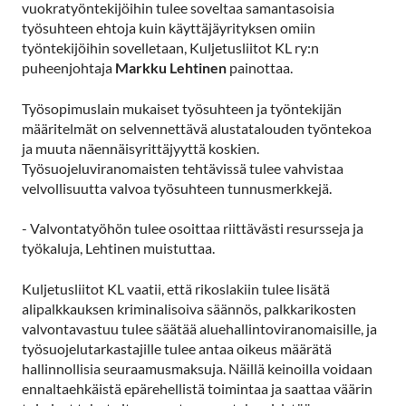
vuokratyöntekijöihin tulee soveltaa samantasoisia
työsuhteen ehtoja kuin käyttäjäyrityksen omiin
työntekijöihin sovelletaan, Kuljetusliitot KL ry:n
puheenjohtaja
Markku Lehtinen
painottaa.
Työsopimuslain mukaiset työsuhteen ja työntekijän
määritelmät on selvennettävä alustatalouden työntekoa
ja muuta näennäisyrittäjyyttä koskien.
Työsuojeluviranomaisten tehtävissä tulee vahvistaa
velvollisuutta valvoa työsuhteen tunnusmerkkejä.
- Valvontatyöhön tulee osoittaa riittävästi resursseja ja
työkaluja, Lehtinen muistuttaa.
Kuljetusliitot KL vaatii, että rikoslakiin tulee lisätä
alipalkkauksen kriminalisoiva säännös, palkkarikosten
valvontavastuu tulee säätää aluehallintoviranomaisille, ja
työsuojelutarkastajille tulee antaa oikeus määrätä
hallinnollisia seuraamusmaksuja. Näillä keinoilla voidaan
ennaltaehkäistä epärehellistä toimintaa ja saattaa väärin