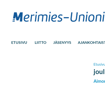
ETUSIVU
LIITTO
JÄSENYYS
AJANKOHTAIS
Etusiv
jou
Aimon