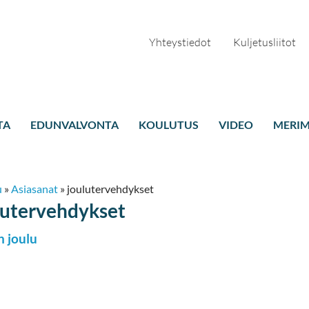
Yhteystiedot
Kuljetusliitot
TA
EDUNVALVONTA
KOULUTUS
VIDEO
MERIM
u
»
Asiasanat
»
joulutervehdykset
lutervehdykset
 joulu