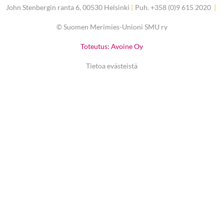
John Stenbergin ranta 6, 00530 Helsinki
|
Puh. +358 (0)9 615 2020
|
©
Suomen Merimies-Unioni SMU ry
Toteutus: Avoine Oy
Tietoa evästeistä