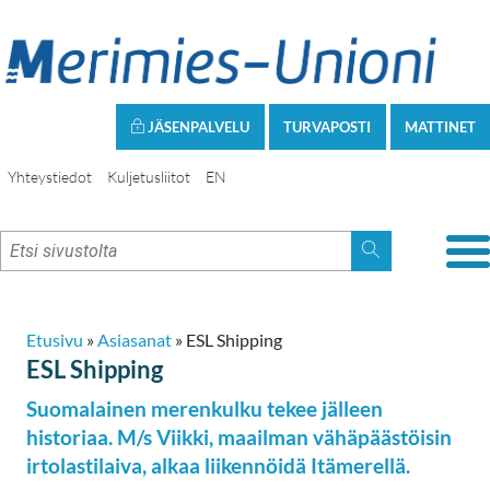
JÄSENPALVELU
TURVAPOSTI
MATTINET
Yhteystiedot
Kuljetusliitot
EN
Etusivu
»
Asiasanat
»
ESL Shipping
ESL Shipping
Suomalainen merenkulku tekee jälleen
historiaa. M/s Viikki, maailman vähäpäästöisin
irtolastilaiva, alkaa liikennöidä Itämerellä.