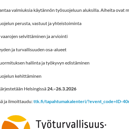
antaa valmiuksia käytännön työsuojeluun aluksilla. Aiheita ova
suojelun perusta, vastuut ja yhteistoiminta
 vaarojen selvittäminen ja arviointi
eyden ja turvallisuuden osa-alueet
kuormituksen hallinta ja työkyvyn edistäminen
suojelun kehittäminen
järjestetään Helsingissä
24.–26.3.2026
̈ä ja ilmoittaudu:
ttk.fi/tapahtumakalenteri/?event_code=ID-40