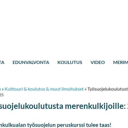
TA
EDUNVALVONTA
KOULUTUS
VIDEO
MERIM
u
»
Kulttuuri & koulutus & muut ilmoitukset
»
Työsuojelukoulutusta
25
suojelukoulutusta merenkulkijoille: 
kulkualan työsuojelun peruskurssi tulee taas!