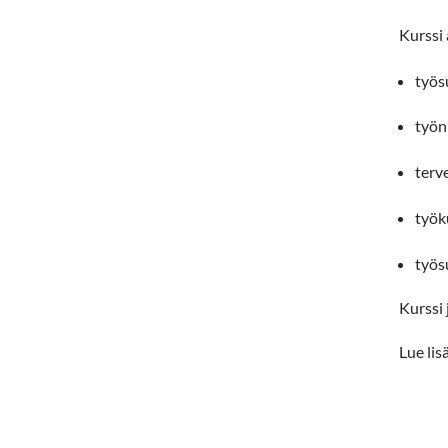
Kurssi 
työ
työn
terv
työ
työ
Kurssi 
Lue lisa