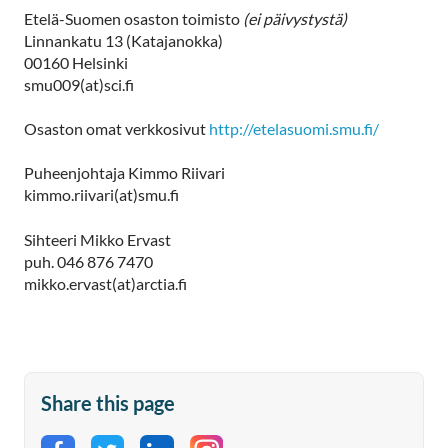
Etelä-Suomen osaston toimisto
(ei päivystystä)
Linnankatu 13 (Katajanokka)
00160 Helsinki
smu009(at)sci.fi
Osaston omat verkkosivut
http://etelasuomi.smu.fi/
Puheenjohtaja Kimmo Riivari
kimmo.riivari(at)smu.fi
Sihteeri Mikko Ervast
puh. 046 876 7470
mikko.ervast(at)arctia.fi
Share this page