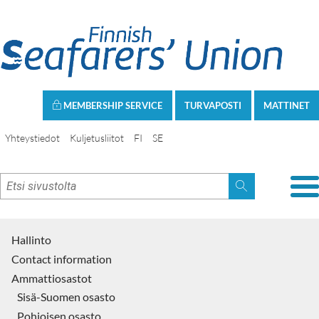
MEMBERSHIP SERVICE
TURVAPOSTI
MATTINET
Yhteystiedot
Kuljetusliitot
FI
SE
Hallinto
Contact information
Ammattiosastot
Sisä-Suomen osasto
Pohjoisen osasto