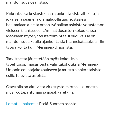
mahdollisuus osallistua.
Kokouksissa keskustellaan ajankohtaisista aiheista ja
jokaisella jäsenellä on mahdollisuus nostaa esiin
haluamiaan aiheita oman työpaikan asioista varustamon
yleiseen tilanteeseen. Ammattiosaston kokouksissa
ideoidaan myös yhteistä toimintaa. Kokouksissa on
mahdollisuus kuulla ajankohtaisia tilannekatsauksia niin
työpaikoilta kuin Merimies-Unionista.
Tarvittaessa järjestetään myös kokouksia
työehtosopimusasioista, valintakokouksia Merimies-
Unionin edustajakokoukseen ja muista ajankohtaisista
esille tulevista asioista.
Osastolla on aktiivista virkistystoimintaa liikunnasta
musiikkitapahtumiin ja majakkaretkiin.
Lomatukihakemus
Etelä-Suomen osasto