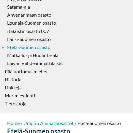
Satama-ala
Ahvenanmaan osasto
Lounais-Suomen osasto
Itäkustin osasto 007
Länsi-Suomen osasto
Etelä-Suomen osasto
Matkailu- ja Huolinta-ala
Laivan Viihdeammattilaiset
Pääluottamusmiehet
Historia
Linkkejä
Merimies-lehti
Tietosuoja
Home
»
Union
»
Ammattiosastot
»
Etelä-Suomen osasto
Etelä-Suomen osasto