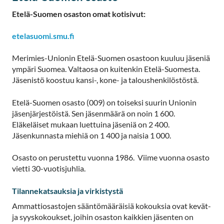
Etelä-Suomen osaston omat kotisivut:
etelasuomi.smu.fi
Merimies-Unionin Etelä-Suomen osastoon kuuluu jäseniä
ympäri Suomea. Valtaosa on kuitenkin Etelä-Suomesta.
Jäsenistö koostuu kansi-, kone- ja taloushenkilöstöstä.
Etelä-Suomen osasto (009) on toiseksi suurin Unionin
jäsenjärjestöistä. Sen jäsenmäärä on noin 1 600.
Eläkeläiset mukaan luettuina jäseniä on 2 400.
Jäsenkunnasta miehiä on 1 400 ja naisia 1 000.
Osasto on perustettu vuonna 1986. Viime vuonna osasto
vietti 30-vuotisjuhlia.
Tilannekatsauksia ja virkistystä
Ammattiosastojen sääntömääräisiä kokouksia ovat kevät-
ja syyskokoukset, joihin osaston kaikkien jäsenten on