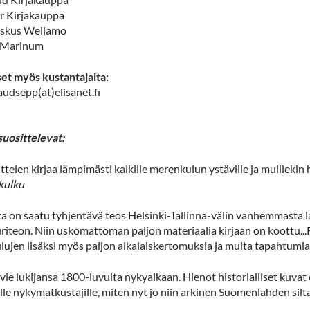
r Kirjakauppa
skus Wellamo
 Marinum
set myös kustantajalta:
audsepp(at)elisanet.fi
suosittelevat:
sittelen kirjaa lämpimästi kaikille merenkulun ystäville ja muillekin h
kulku
a on saatu tyhjentävä teos Helsinki-Tallinna-välin vanhemmasta laiv
riteon. Niin uskomattoman paljon materiaalia kirjaan on koottu...R
lujen lisäksi myös paljon aikalaiskertomuksia ja muita tapahtumia..
ja vie lukijansa 1800-luvulta nykyaikaan. Hienot historialliset kuvat 
ille nykymatkustajille, miten nyt jo niin arkinen Suomenlahden silta