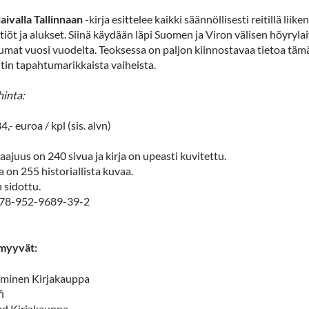
aivalla Tallinnaan
-kirja esittelee kaikki säännöllisesti reitillä liik
tiöt ja alukset. Siinä käydään läpi Suomen ja Viron välisen höyryla
umat vuosi vuodelta. Teoksessa on paljon kiinnostavaa tietoa täm
itin tapahtumarikkaista vaiheista.
hinta:
4,- euroa / kpl (sis. alvn)
laajuus on 240 sivua ja kirja on upeasti kuvitettu.
a on 255 historiallista kuvaa.
 sidottu.
978-952-9689-39-2
 myyvät:
minen Kirjakauppa
i
d Kirjakauppa