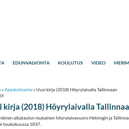
TA
EDUNVALVONTA
KOULUTUS
VIDEO
MERIM
u
»
Ajankohtaista
»
Uusi kirja (2018) Höyrylaivalla Tallinnaan
18
i kirja (2018) Höyrylaivalla Tallinna
äinen aikataulun mukainen höyrylaivavuoro Helsingin ja Tallinnan
ui toukokuussa 1837.