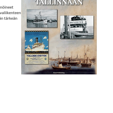
ennöineet
ivaliikenteen
än tärkeän