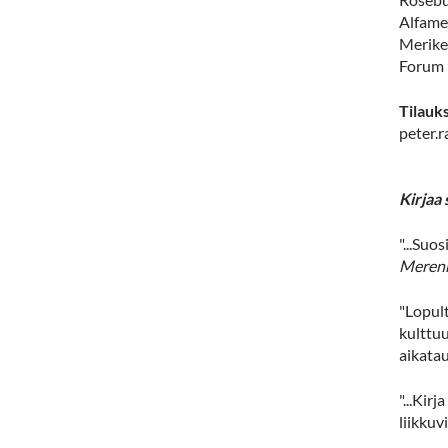
Alfame
Merike
Forum
Tilauk
peter.r
Kirjaa 
"...Suo
Meren
"Lopult
kulttuu
aikatau
"...Kir
liikkuv