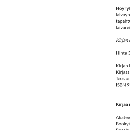
Höyryl
laivayh
tapaht
laivare
Kirjan 
Hinta 3
Kirjan 
Kirjass
Teos on
ISBN 
Kirjaa
Akatee
Booky.f
Rosebu