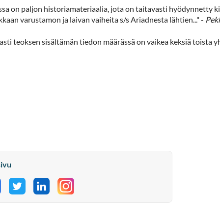
jassa on paljon historiamateriaalia, jota on taitavasti hyödynnetty 
kaan varustamon ja laivan vaiheita s/s Ariadnesta lähtien..." -
Pek
sti teoksen sisältämän tiedon määrässä on vaikea keksiä toista yh
sivu
aa Facebookissa
Jaa Twitterissä
Jaa LinkedInissä