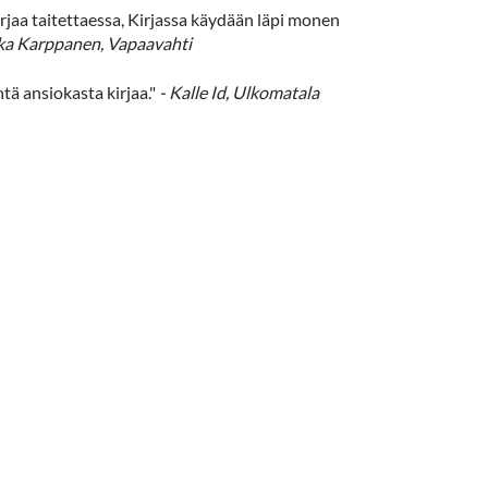
kirjaa taitettaessa, Kirjassa käydään läpi monen
ka Karppanen, Vapaavahti
tä ansiokasta kirjaa."
- Kalle Id, Ulkomatala