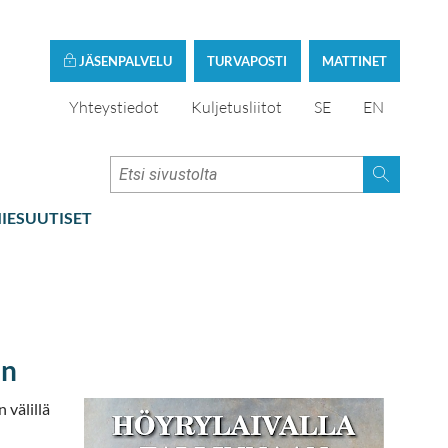
JÄSENPALVELU
TURVAPOSTI
MATTINET
Yhteystiedot
Kuljetusliitot
SE
EN
IESUUTISET
an
 välillä