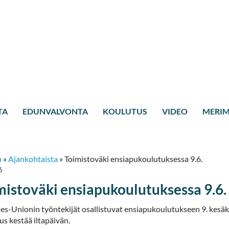
TA
EDUNVALVONTA
KOULUTUS
VIDEO
MERIM
u
»
Ajankohtaista
»
Toimistoväki ensiapukoulutuksessa 9.6.
6
mistoväki ensiapukoulutuksessa 9.6.
es-Unionin työntekijät osallistuvat ensiapukoulutukseen 9. kesäk
s kestää iltapäivän.