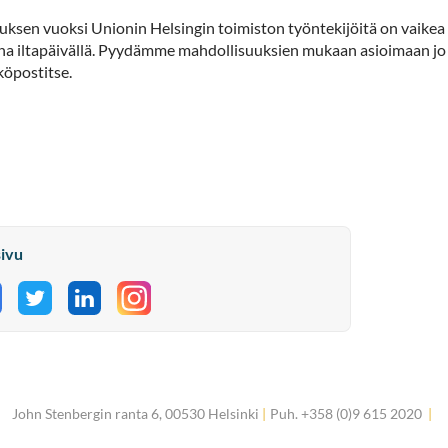
uksen vuoksi Unionin Helsingin toimiston työntekijöitä on vaikea
ina iltapäivällä. Pyydämme mahdollisuuksien mukaan asioimaan jo
hköpostitse.
sivu
aa Facebookissa
Jaa Twitterissä
Jaa LinkedInissä
John Stenbergin ranta 6, 00530 Helsinki
|
Puh. +358 (0)9 615 2020
|