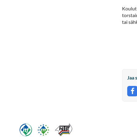
Koulut
torsta
tai sä
Jaa 
J