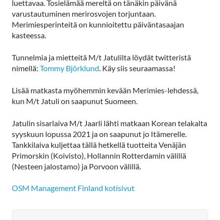
luettavaa. Tosielämää mereltä on tänäkin päivänä
varustautuminen merirosvojen torjuntaan.
Merimiesperinteitä on kunnioitettu päiväntasaajan
kasteessa.
Tunnelmia ja mietteitä M/t Jatulilta löydät twitteristä
nimellä:
Tommy Björklund
. Käy siis seuraamassa!
Lisää matkasta myöhemmin kevään Merimies-lehdessä,
kun M/t Jatuli on saapunut Suomeen.
Jatulin sisarlaiva M/t Jaarli lähti matkaan Korean telakalta
syyskuun lopussa 2021 ja on saapunut jo Itämerelle.
Tankkilaiva kuljettaa tällä hetkellä tuotteita Venäjän
Primorskin (Koivisto), Hollannin Rotterdamin välillä
(Nesteen jalostamo) ja Porvoon välillä.
OSM Management Finland kotisivut