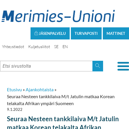
JÄSENPALVELU
TURVAPOSTI
MATTINET
Yhteystiedot
Kuljetusliitot
SE
EN
Etusivu
»
Ajankohtaista
»
Seuraa Nesteen tankkilaiva M/t Jatulin matkaa Korean
telakalta Afrikan ympäri Suomeen
9.1.2022
Seuraa Nesteen tankkilaiva M/t Jatulin
matkaa Korean telakalta Afrikan