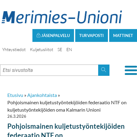
JÄSENPALVELU
TURVAPOSTI
MATTINET
Yhteystiedot
Kuljetusliitot
SE
EN
Etusivu
»
Ajankohtaista
»
Pohjoismainen kuljetustyöntekijöiden federaatio NTF on
kuljetustyöntekijöiden oma Kalmarin Unioni
26.3.2026
Pohjoismainen kuljetustyöntekijöiden
federaatio NTF on