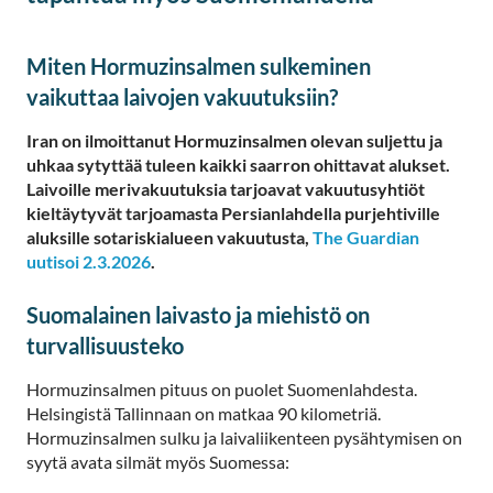
Miten Hormuzinsalmen sulkeminen
vaikuttaa laivojen vakuutuksiin?
Iran on ilmoittanut Hormuzinsalmen olevan suljettu ja
uhkaa sytyttää tuleen kaikki saarron ohittavat alukset.
Laivoille merivakuutuksia tarjoavat vakuutusyhtiöt
kieltäytyvät tarjoamasta Persianlahdella purjehtiville
aluksille sotariskialueen vakuutusta,
The Guardian
uutisoi 2.3.2026
.
Suomalainen laivasto ja miehistö on
turvallisuusteko
Hormuzinsalmen pituus on puolet Suomenlahdesta.
Helsingistä Tallinnaan on matkaa 90 kilometriä.
Hormuzinsalmen sulku ja laivaliikenteen pysähtymisen on
syytä avata silmät myös Suomessa: