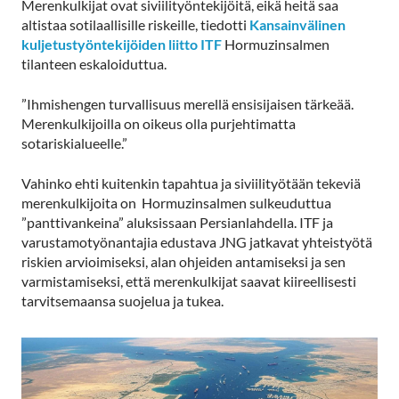
Merenkulkijat ovat siviilityöntekijöitä, eikä heitä saa
altistaa sotilaallisille riskeille, tiedotti
Kansainvälinen
kuljetustyöntekijöiden liitto ITF
Hormuzinsalmen
tilanteen eskaloiduttua.
”Ihmishengen turvallisuus merellä ensisijaisen tärkeää.
Merenkulkijoilla on oikeus olla purjehtimatta
sotariskialueelle.”
Vahinko ehti kuitenkin tapahtua ja siviilityötään tekeviä
merenkulkijoita on Hormuzinsalmen sulkeuduttua
”panttivankeina” aluksissaan Persianlahdella. ITF ja
varustamotyönantajia edustava JNG jatkavat yhteistyötä
riskien arvioimiseksi, alan ohjeiden antamiseksi ja sen
varmistamiseksi, että merenkulkijat saavat kiireellisesti
tarvitsemaansa suojelua ja tukea.