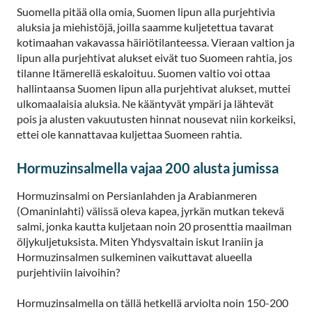
Suomella pitää olla omia, Suomen lipun alla purjehtivia
aluksia ja miehistöjä, joilla saamme kuljetettua tavarat
kotimaahan vakavassa häiriötilanteessa. Vieraan valtion ja
lipun alla purjehtivat alukset eivät tuo Suomeen rahtia, jos
tilanne Itämerellä eskaloituu. Suomen valtio voi ottaa
hallintaansa Suomen lipun alla purjehtivat alukset, muttei
ulkomaalaisia aluksia. Ne kääntyvät ympäri ja lähtevät
pois ja alusten vakuutusten hinnat nousevat niin korkeiksi,
ettei ole kannattavaa kuljettaa Suomeen rahtia.
Hormuzinsalmella vajaa 200 alusta jumissa
Hormuzinsalmi on Persianlahden ja Arabianmeren
(Omaninlahti) välissä oleva kapea, jyrkän mutkan tekevä
salmi, jonka kautta kuljetaan noin 20 prosenttia maailman
öljykuljetuksista. Miten Yhdysvaltain iskut Iraniin ja
Hormuzinsalmen sulkeminen vaikuttavat alueella
purjehtiviin laivoihin?
Hormuzinsalmella on tällä hetkellä arviolta noin 150-200