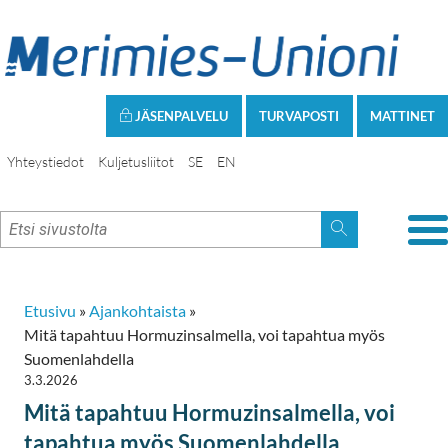
JÄSENPALVELU
TURVAPOSTI
MATTINET
Yhteystiedot
Kuljetusliitot
SE
EN
Etusivu
»
Ajankohtaista
»
Mitä tapahtuu Hormuzinsalmella, voi tapahtua myös
Suomenlahdella
3.3.2026
Mitä tapahtuu Hormuzinsalmella, voi
tapahtua myös Suomenlahdella