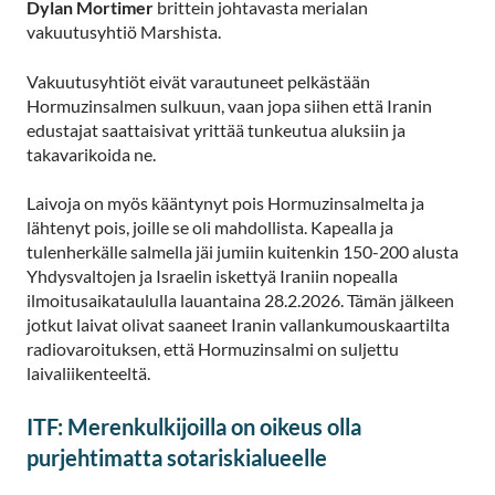
Dylan Mortimer
brittein johtavasta merialan
vakuutusyhtiö Marshista.
Vakuutusyhtiöt eivät varautuneet pelkästään
Hormuzinsalmen sulkuun, vaan jopa siihen että Iranin
edustajat saattaisivat yrittää tunkeutua aluksiin ja
takavarikoida ne.
Laivoja on myös kääntynyt pois Hormuzinsalmelta ja
lähtenyt pois, joille se oli mahdollista. Kapealla ja
tulenherkälle salmella jäi jumiin kuitenkin 150-200 alusta
Yhdysvaltojen ja Israelin iskettyä Iraniin nopealla
ilmoitusaikataululla lauantaina 28.2.2026. Tämän jälkeen
jotkut laivat olivat saaneet Iranin vallankumouskaartilta
radiovaroituksen, että Hormuzinsalmi on suljettu
laivaliikenteeltä.
ITF: Merenkulkijoilla on oikeus olla
purjehtimatta sotariskialueelle