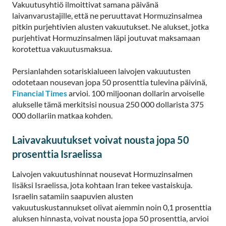
Vakuutusyhtiö ilmoittivat samana päivänä
laivanvarustajille, että ne peruuttavat Hormuzinsalmea
pitkin purjehtivien alusten vakuutukset. Ne alukset, jotka
purjehtivat Hormuzinsalmen läpi joutuvat maksamaan
korotettua vakuutusmaksua.
Persianlahden sotariskialueen laivojen vakuutusten
odotetaan nousevan jopa 50 prosenttia tulevina päivinä,
Financial Times
arvioi. 100 miljoonan dollarin arvoiselle
alukselle tämä merkitsisi nousua 250 000 dollarista 375
000 dollariin matkaa kohden.
Laivavakuutukset voivat nousta jopa 50
prosenttia Israelissa
Laivojen vakuutushinnat nousevat Hormuzinsalmen
lisäksi Israelissa, jota kohtaan Iran tekee vastaiskuja.
Israelin satamiin saapuvien alusten
vakuutuskustannukset olivat aiemmin noin 0,1 prosenttia
aluksen hinnasta, voivat nousta jopa 50 prosenttia, arvioi