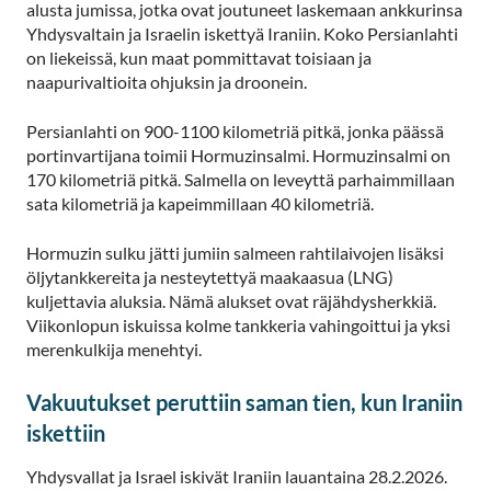
alusta jumissa, jotka ovat joutuneet laskemaan ankkurinsa
Yhdysvaltain ja Israelin iskettyä Iraniin. Koko Persianlahti
on liekeissä, kun maat pommittavat toisiaan ja
naapurivaltioita ohjuksin ja droonein.
Persianlahti on 900-1100 kilometriä pitkä, jonka päässä
portinvartijana toimii Hormuzinsalmi. Hormuzinsalmi on
170 kilometriä pitkä. Salmella on leveyttä parhaimmillaan
sata kilometriä ja kapeimmillaan 40 kilometriä.
Hormuzin sulku jätti jumiin salmeen rahtilaivojen lisäksi
öljytankkereita ja nesteytettyä maakaasua (LNG)
kuljettavia aluksia. Nämä alukset ovat räjähdysherkkiä.
Viikonlopun iskuissa kolme tankkeria vahingoittui ja yksi
merenkulkija menehtyi.
Vakuutukset peruttiin saman tien, kun Iraniin
iskettiin
Yhdysvallat ja Israel iskivät Iraniin lauantaina 28.2.2026.