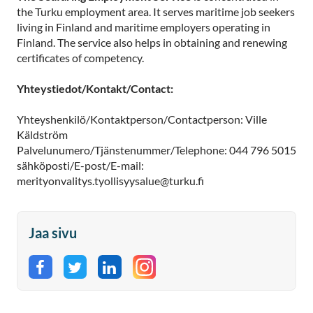
the Turku employment area. It serves maritime job seekers
living in Finland and maritime employers operating in
Finland. The service also helps in obtaining and renewing
certificates of competency.
Yhteystiedot/Kontakt/Contact:
Yhteyshenkilö/Kontaktperson/Contactperson: Ville
Käldström
Palvelunumero/Tjänstenummer/Telephone: 044 796 5015
sähköposti/E-post/E-mail:
merityonvalitys.tyollisyysalue@turku.fi
Jaa sivu
Jaa Facebookissa
Jaa Twitterissä
Jaa LinkedInissä