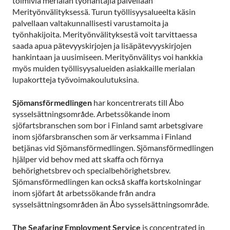
toimivia merialan työnantajia palvellaan
Merityönvälityksessä. Turun työllisyysalueelta käsin
palvellaan valtakunnallisesti varustamoita ja
työnhakijoita. Merityönvälityksestä voit tarvittaessa
saada apua pätevyyskirjojen ja lisäpätevyyskirjojen
hankintaan ja uusimiseen. Merityönvälitys voi hankkia
myös muiden työllisyysalueiden asiakkaille merialan
lupakortteja työvoimakoulutuksina.
Sjömansförmedlingen
har koncentrerats till Åbo
sysselsättningsområde. Arbetssökande inom
sjöfartsbranschen som bor i Finland samt arbetsgivare
inom sjöfarsbranschen som är verksamma i Finland
betjänas vid Sjömansförmedlingen. Sjömansförmedlingen
hjälper vid behov med att skaffa och förnya
behörighetsbrev och specialbehörighetsbrev.
Sjömansförmedlingen kan också skaffa kortskolningar
inom sjöfart åt arbetssökande från andra
sysselsättningsområden än Åbo sysselsättningsområde.
The Seafaring Employment Service
is concentrated in