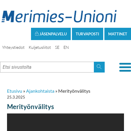
JÄSENPALVELU
TURVAPOSTI
MATTINET
Yhteystiedot
Kuljetusliitot
SE
EN
Etusivu
»
Ajankohtaista
»
Merityönvälitys
25.3.2025
Merityönvälitys