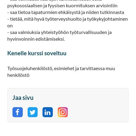
psykososiaalisen ja fyysisen kuormituksen arviointiin
- saa tietoa tapaturmien ehkäisystä ja niiden tutkinnasta
- tietää, mitä hyvä työterveyshuolto ja työkykyjohtaminen
on
- saa valmiuksia yhteistyöhön työturvallisuuden ja
hyvinvoinnin edistämiseksi.
Kenelle kurssi soveltuu
Työsuojeluhenkilöstö, esimiehet ja tarvittaessa muu
henkilöstö
Jaa sivu
Jaa Facebookissa
Jaa Twitterissä
Jaa LinkedInissä