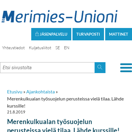
JÄSENPALVELU
TURVAPOSTI
MATTINET
Yhteystiedot
Kuljetusliitot
SE
EN
Etusivu
»
Ajankohtaista
»
Merenkulkualan työsuojelun perusteissa vielä tilaa. Lähde
kurssille!
21.8.2019
Merenkulkualan työsuojelun
perusteissa vielä tilaa. Lähde kurssille!