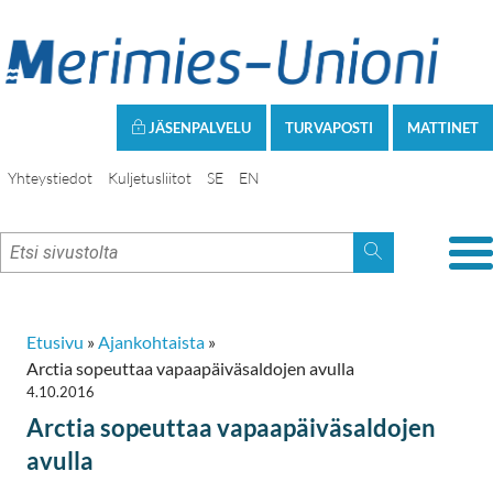
JÄSENPALVELU
TURVAPOSTI
MATTINET
Yhteystiedot
Kuljetusliitot
SE
EN
Etusivu
»
Ajankohtaista
»
Arctia sopeuttaa vapaapäiväsaldojen avulla
4.10.2016
Arctia sopeuttaa vapaapäiväsaldojen
avulla