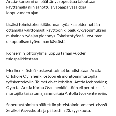
Arctia-konserni on päättänyt sopeuttaa talouttaan
käyttämällä niin sanottuja vapaapäiväsaldoja
loppuvuoden ajan.
Lisäksi toimistohenkilökunnan työaikaa pidennetään
ottamalla välittömästi käyttöön kilpailukykysopimuksen
mukainen työajan pidennys. Toimistotyössä luovutaan
ulkopuolisen työvoiman käytöstä.
Konsernin johtoryhmä luopuu tämän vuoden
tulospalkkiostaan.
Merihenkilöstöä koskevat toimet kohdistetaan Arctia
Offshore Oy:n henkilöstöön eli monitoimimurtajilla
työskenteleviin. Toimet eivät kohdistu Arctia Icebreaking
Oy:n tai Arctia Karhu Oy:n henkilöstöön eli perinteisillä
murtajilla tai satamajäänmurtaja Ahtolla työskenteleviin.
Sopeutustoimista päätettiin yhteistoimintamenettelyssä.
Se alkoi 9. syyskuuta ja päätettiin 23. syyskuuta.