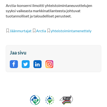
Arctia-konserni ilmoitti yhteistoimintaneuvottelujen
syyksi vaikeasta markkinatilanteesta johtuvat
tuotannolliset ja taloudelliset perusteet.
Jäänmurtajat
Arctia
yhteistoimintamenettely
Jaa sivu
Jaa Facebookissa
Jaa Twitterissä
Jaa LinkedInissä