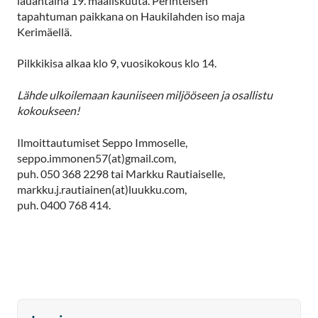
lauantaina 19. maaliskuuta. Perinteisen
tapahtuman paikkana on Haukilahden iso maja
Kerimäellä.
Pilkkikisa alkaa klo 9, vuosikokous klo 14.
Lähde ulkoilemaan kauniiseen miljööseen ja osallistu
kokoukseen!
Ilmoittautumiset Seppo Immoselle,
seppo.immonen57(at)gmail.com,
puh. 050 368 2298 tai Markku Rautiaiselle,
markku.j.rautiainen(at)luukku.com,
puh. 0400 768 414.