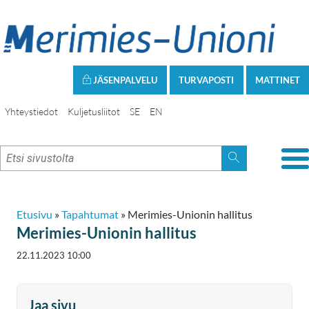
JÄSENPALVELU
TURVAPOSTI
MATTINET
Yhteystiedot
Kuljetusliitot
SE
EN
Etusivu
»
Tapahtumat
»
Merimies-Unionin hallitus
Merimies-Unionin hallitus
22.11.2023 10:00
Jaa sivu