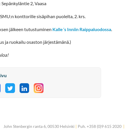
: Sepänkyläntie 2, Vaasa
SMU:n konttorille sisäpihan puolelta, 2. krs.
sen jälkeen tutustuminen
Kalle´s Inniin Raippaluodossa
.
us ja ruokailu osaston järjestämänä.)
uloa!
sivu
aa Facebookissa
Jaa Twitterissä
Jaa LinkedInissä
John Stenbergin ranta 6, 00530 Helsinki
|
Puh. +358 (0)9 615 2020
|