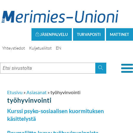
JÄSENPALVELU
TURVAPOSTI
MATTINET
Yhteystiedot
Kuljetusliitot
EN
Etusivu
»
Asiasanat
»
työhyvinvointi
työhyvinvointi
Kurssi psyko-sosiaalisen kuormituksen
käsittelystä
Reumaliitto kysyy työhyvinvoinnista -