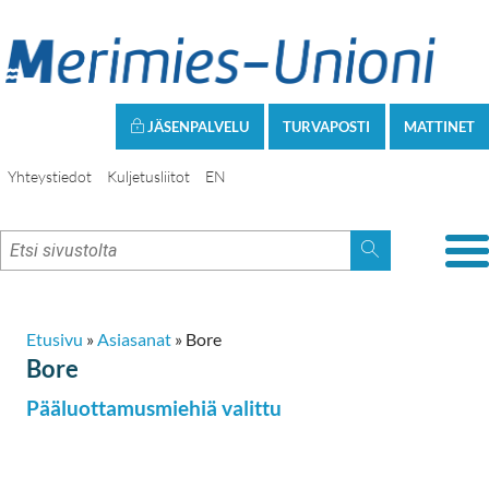
JÄSENPALVELU
TURVAPOSTI
MATTINET
Yhteystiedot
Kuljetusliitot
EN
Etusivu
»
Asiasanat
»
Bore
Bore
Pääluottamusmiehiä valittu