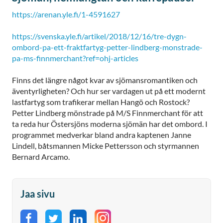
https://arenan.yle.fi/1-4591627
https://svenska.yle.fi/artikel/2018/12/16/tre-dygn-
ombord-pa-ett-fraktfartyg-petter-lindberg-monstrade-
pa-ms-finnmerchant?ref=ohj-articles
Finns det längre något kvar av sjömansromantiken och
äventyrligheten? Och hur ser vardagen ut på ett modernt
lastfartyg som trafikerar mellan Hangö och Rostock?
Petter Lindberg mönstrade på M/S Finnmerchant för att
ta reda hur Östersjöns moderna sjömän har det ombord. I
programmet medverkar bland andra kaptenen Janne
Lindell, båtsmannen Micke Pettersson och styrmannen
Bernard Arcamo.
Jaa sivu