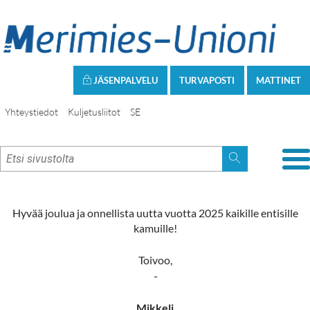
JÄSENPALVELU
TURVAPOSTI
MATTINET
Yhteystiedot
Kuljetusliitot
SE
Hyvää joulua ja onnellista uutta vuotta 2025 kaikille entisille
kamuille!
Toivoo,
-
Mikkeli