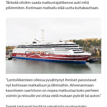
Tärkeää olisikin saada matkustajaliikenne auki mitä
pikimmiten. Kotimaan matkailu elää uutta kultakauttaan.
”Lentoliikenteen ollessa pysähtynyt ihmiset panostavat
nyt kotimaan matkailuun ja lähimaihin. Ahvenanmaan
kauniiseen saaristoon on nopea matkustaa koko perheen
voimin ja reissulle voi ottaa vielä mukaan pyörät tai auton.”
Saaret tarjoavat hyvää ja vaivatonta puuhaa koko