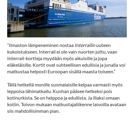
”Ilmaston lämpeneminen nostaa
Interrailin
uuteen
kukoistukseen. Interrail ei ole vain nuorten juttu, vaan
Interrail-kortteja myydään myös aikuisille ja jopa
eläkeläisille. Kortit ovat suhteellisen edullisia ja junalla voi
matkustaa helposti Euroopan sisällä maasta toiseen.”
Tällä hetkellä monille suomalaisille kelpaa varmasti myös
leppoisa lähimatkailu. Kunhan pääsee hetkeksi pois
kotinurkista. Se on helppoa ja edullista. Ja illaksi omaan
kotiin. Toivon mukaan matkustajaliikenne laivoilla avataan
siis mahdollisimman pian.