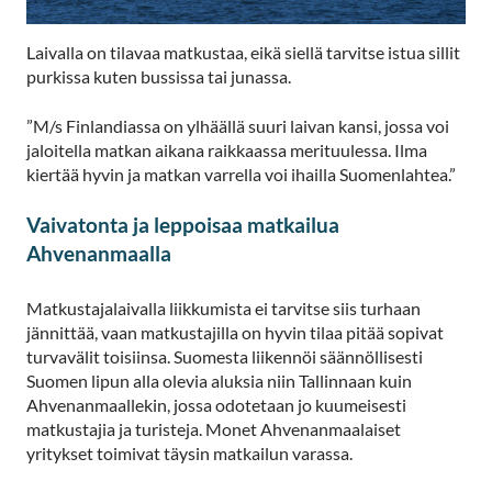
Laivalla on tilavaa matkustaa, eikä siellä tarvitse istua sillit
purkissa kuten bussissa tai junassa.
”M/s Finlandiassa on ylhäällä suuri laivan kansi, jossa voi
jaloitella matkan aikana raikkaassa merituulessa. Ilma
kiertää hyvin ja matkan varrella voi ihailla Suomenlahtea.”
Vaivatonta ja leppoisaa matkailua
Ahvenanmaalla
Matkustajalaivalla liikkumista ei tarvitse siis turhaan
jännittää, vaan matkustajilla on hyvin tilaa pitää sopivat
turvavälit toisiinsa. Suomesta liikennöi säännöllisesti
Suomen lipun alla olevia aluksia niin Tallinnaan kuin
Ahvenanmaallekin, jossa odotetaan jo kuumeisesti
matkustajia ja turisteja. Monet Ahvenanmaalaiset
yritykset toimivat täysin matkailun varassa.