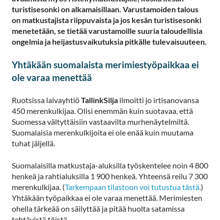
turistisesonki on alkamaisillaan. Varustamoiden talous
on matkustajista riippuvaista ja jos kesän turistisesonki
menetetään, se tietää varustamoille suuria taloudellisia
ongelmia ja heijastusvaikutuksia pitkälle tulevaisuuteen.
Yhtäkään suomalaista merimiestyöpaikkaa ei
ole varaa menettää
Ruotsissa laivayhtiö
TallinkSilja
ilmoitti jo irtisanovansa
450 merenkulkijaa. Olisi enemmän kuin suotavaa, että
Suomessa vältyttäisiin vastaavilta murhenäytelmiltä.
Suomalaisia merenkulkijoita ei ole enää kuin muutama
tuhat jäljellä.
Suomalaisilla matkustaja-aluksilla työskentelee noin 4 800
henkeä ja rahtialuksilla 1 900 henkeä. Yhteensä reilu 7 300
merenkulkijaa. (
Tarkempaan tilastoon voi tutustua tästä.
)
Yhtäkään työpaikkaa ei ole varaa menettää. Merimiesten
ohella tärkeää on säilyttää ja pitää huolta satamissa
tehtävistä töistä.