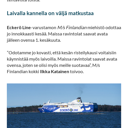
Laivalla kannella on väljä matkustaa
Eckerö Line
-varustamon
M/s Finlandian
miehistö odottaa
jo innokkaasti kesää. Maissa ravintolat saavat avata
jälleen ovensa 1. kesäkuuta.
”Odotamme jo kovasti, että kesän risteilykausi voitaisiin
käynnistää myös laivoilla. Maissa ravintolat saavat avata
ovensa, joten se olisi myös meille suotavaa”, M/s
Finlandian kokki
Ilkka Katainen
toivoo.