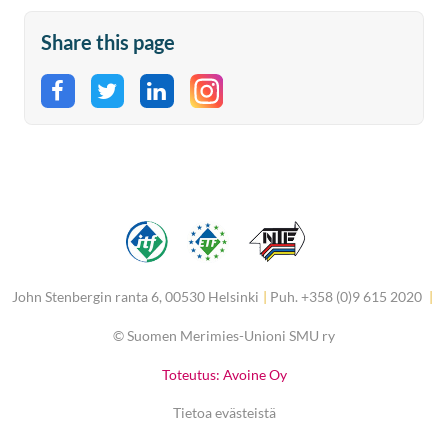
Share this page
Share on Facebook
Share on Twitter
Share on LinkedIn
John Stenbergin ranta 6, 00530 Helsinki
|
Puh. +358 (0)9 615 2020
|
©
Suomen Merimies-Unioni SMU ry
Toteutus: Avoine Oy
Tietoa evästeistä