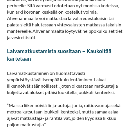
perheelle. Sitä varmasti odotetaan nyt monissa kodeissa,
kun arki koronan keskellä on koetellut voimia.
Ahvenanmaalle voi matkustaa laivalla edestakaisin tai
palata sieltä halutessaan yhteysalusten matkassa takaisin
mantereelle. Ahvenanmaalta löytyvät helppokulkuiset tiet
ja vesireitistöt.
Laivamatkustamista suositaan – Kaukoitää
kartetaan
Laivamatkustaminen on huomattavasti
ympäristöystävällisempää kuin lentäminen. Laivat
liikennöivät säännöllisesti, joten oikeastaan matkustajia
kuljettavat alukset pitäisi luokitella joukkoliikenteeksi.
”Maissa liikennöiviä linja-autoja, junia, raitiovaunuja sekä
metroa kutsutaan joukkoliikenteeksi, mutta samaa asiaa
ajavat matkustaja- ja rahtilaivat, joiden kyydissä liikkuu
paljon matkustajia.”