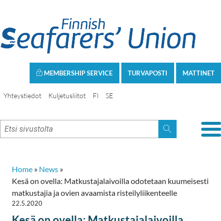
MEMBERSHIP SERVICE
TURVAPOSTI
MATTINET
Yhteystiedot
Kuljetusliitot
FI
SE
Home
»
News
»
Kesä on ovella: Matkustajalaivoilla odotetaan kuumeisesti
matkustajia ja ovien avaamista risteilyliikenteelle
22.5.2020
Kesä on ovella: Matkustajalaivoilla