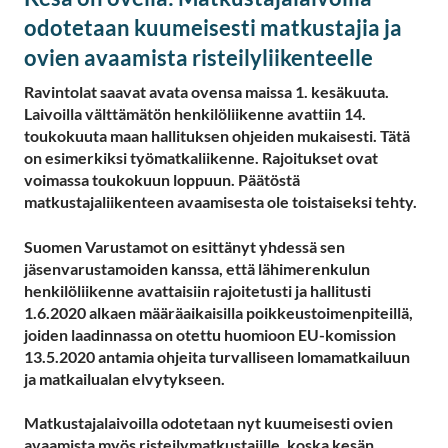
odotetaan kuumeisesti matkustajia ja
ovien avaamista risteilyliikenteelle
Ravintolat saavat avata ovensa maissa 1. kesäkuuta.
Laivoilla välttämätön henkilöliikenne avattiin 14.
toukokuuta maan hallituksen ohjeiden mukaisesti. Tätä
on esimerkiksi
työmatkaliikenne. Rajoitukset ovat
voimassa toukokuun loppuun. Päätöstä
matkustajaliikenteen avaamisesta ole toistaiseksi tehty.
Suomen Varustamot on esittänyt yhdessä sen
jäsenvarustamoiden kanssa, että lähimerenkulun
henkilöliikenne avattaisiin rajoitetusti ja hallitusti
1.6.2020 alkaen määräaikaisilla poikkeustoimenpiteillä,
joiden laadinnassa on otettu huomioon EU-komission
13.5.2020 antamia ohjeita turvalliseen lomamatkailuun
ja matkailualan elvytykseen.
Matkustajalaivoilla odotetaan nyt kuumeisesti ovien
avaamista myös risteilymatkustajille, koska kesän