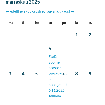
marraskuu 2025
← edellinen kuukausi
seuraava kuukausi →
ma
ti
ke
to
pe
la
su
1
2
6
Etelä-
Suomen
osaston
3
4
5
7
8
9
syyskokous
ja
pikkujoulut
6.11.2025,
Tallinna