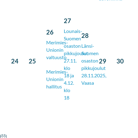
27
Lounais-
26
28
Suomen
Merimies-
osaston
Länsi-
Unionin
pikkujoulut
Suomen
valtuusto
24
25
29
30
27.11.
osaston
klo
pikkujoulut
Merimies-
18 ja
28.11.2025,
Unionin
4.12.
Vaasa
hallitus
klo
18