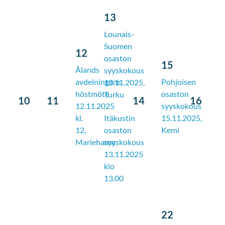
13
Lounais-
Suomen
12
osaston
15
Ålands
syyskokous
avdelningens
Pohjoisen
13.11.2025,
höstmöte
osaston
Turku
10
11
14
16
12.11.2025
syyskokous
Itäkustin
kl.
15.11.2025,
osaston
12,
Kemi
syyskokous
Mariehamn
13.11.2025
klo
13.00
22