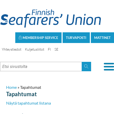
MEMBERSHIP SERVICE
TURVAPOSTI
MATTINET
Yhteystiedot
Kuljetusliitot
FI
SE
Home
»
Tapahtumat
Tapahtumat
Näytä tapahtumat listana