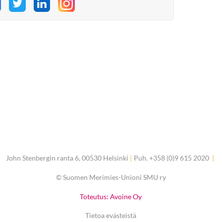
hare on Facebook
Share on Twitter
Share on LinkedIn
John Stenbergin ranta 6, 00530 Helsinki
|
Puh. +358 (0)9 615 2020
|
©
Suomen Merimies-Unioni SMU ry
Toteutus: Avoine Oy
Tietoa evästeistä