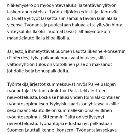
Näkemysero on myös yhteysaluksilla tehtävän ylityön
laskentaperusteista. Työntekijöiden edustajat lähtevät
siitä, että ylityöt laskettaisiin samalla tavoin kuin alalla
yleensä. Työnantaja puolestaan haluaa, että ylityön hinta
yhteysaluksilla olisi huomattavasti alhaisempi kuin
maantielautoilla ja kilpailijoilla.
Järjestöjä ihmetyttävät Suomen Lauttaliikenne -konsernin
(Finferries) tylyt palkanalennusvaatimukset, sillä
valtionyhtiön tulos on voitollinen ja se on maksanut
johdolle isoja bonuspalkkioita.
Työntekijäjärjestöt kummeksuvat myös Palvelualojen
työnantajat Paltan toimintaa. Palta teki aloitteen
neuvotteluista, koska se halusi yhden toimialakohtaisen
työehtosopimuksen. Nykyisin saariston yhteysaluksille
sekä maantielautoille on kummallekin oma, erillinen
työehtosopimus. Sittemmin Palta on vetäytynyt
neuvotteluista. Työnantajaa edustaa nyt pelkästään
Suomen Lauttaliikenne -konserni. Työnantajan sekava