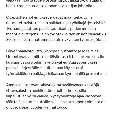
haettu ratkaisua valtakunnansovittelijan johdolla.
Osapuolten näkemykset eroavat maantielautoilla
noudatettavista uusista palkkaus- ja työaikajärjestelyistä.
Työnantaja tahtoo palkkataulukoita, joiden mukaan
maantielauttojen uusien työntekijöiden ansiot olisivat 20-
30 prosenttia alhaisemmat kuin nykyisten työntekijöiden.
Laivanpäällystöliitto, Konepäällystöliitto ja Merimies-
Unioni ovat valmiita maltillisiin, asteittain toteutettaviin
kustannussäästöihin ja yrittävät edistää sopimukseen
pääsyä. Järjestöille ei kuitenkaan käy se, että
työntekijöiden palkkoja leikataan kymmenillä prosenteilla.
Ammattiliitot ovat takavuosina hyväksyneet säästöjä
yhteysalusten henkilöstömenoihin, koska silloin
kilpailutilanne oli vaikea. Nyt työnantaja ajaa vastaavia
säästöjä maantielautoille, vaikka varustamon toiminta on
ollut jo usean vuoden kannattavaa.