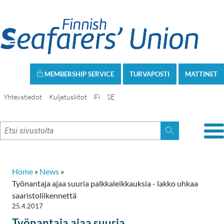
MEMBERSHIP SERVICE
TURVAPOSTI
MATTINET
Yhteystiedot
Kuljetusliitot
FI
SE
Home
»
News
»
Työnantaja ajaa suuria palkkaleikkauksia - lakko uhkaa
saaristoliikennettä
25.4.2017
Työnantaja ajaa suuria