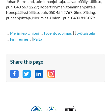
Johan Ramsland, toiminnanjohtaja, Laivanpäällystöliitto,
puh. 040 667 2227; Robert Nyman, toiminnanjohtaja,
Konepäällystöliitto, puh. 050 454 2767; Simo Zitting,
puheenjohtaja, Merimies-Unioni, puh. 0400 813 079
Merimies-Unioni
työehtosopimus
työtaistelu
Finnferries
Palta
Share this page
Share on Facebook
Share on Twitter
Share on LinkedIn