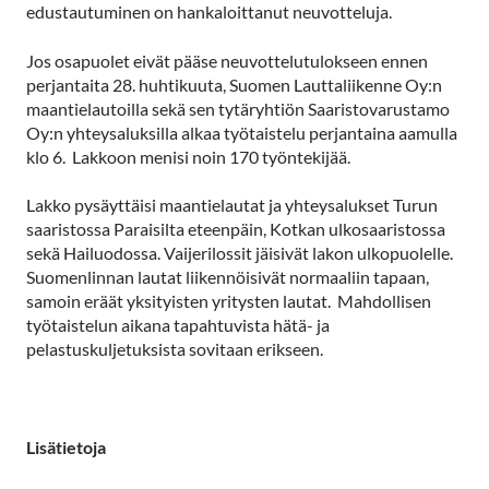
edustautuminen on hankaloittanut neuvotteluja.
Jos osapuolet eivät pääse neuvottelutulokseen ennen
perjantaita 28. huhtikuuta, Suomen Lauttaliikenne Oy:n
maantielautoilla sekä sen tytäryhtiön Saaristovarustamo
Oy:n yhteysaluksilla alkaa työtaistelu perjantaina aamulla
klo 6. Lakkoon menisi noin 170 työntekijää.
Lakko pysäyttäisi maantielautat ja yhteysalukset Turun
saaristossa Paraisilta eteenpäin, Kotkan ulkosaaristossa
sekä Hailuodossa. Vaijerilossit jäisivät lakon ulkopuolelle.
Suomenlinnan lautat liikennöisivät normaaliin tapaan,
samoin eräät yksityisten yritysten lautat. Mahdollisen
työtaistelun aikana tapahtuvista hätä- ja
pelastuskuljetuksista sovitaan erikseen.
Lisätietoja