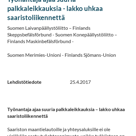
palkkaleikkauksia - lakko uhkaa
saaristoliikennettä
Suomen Laivanpäällystöliitto – Finlands
Skeppsbefälsförbund - Suomen Konepäällystöliitto –
Finlands Maskinbefälsförbund -
Suomen Merimies-Unioni - Finlands Sjömans-Union
Lehdistötiedote
25.4.2017
Työnantaja ajaa suuria palkkaleikkauksia – lakko uhkaa
saaristoliikennettä
Saariston maantielautoille ja yhteysaluksille ei ole
vieläkään saatu työehtosopimusta, vaikka työkiistaan on