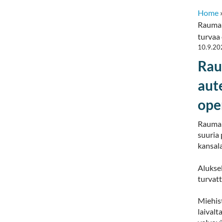
Home
Rauman 
turvaa
10.9.20
Rau
aut
ope
Rauman
suuria 
kansala
Aluksel
turvatt
Miehist
laivalt