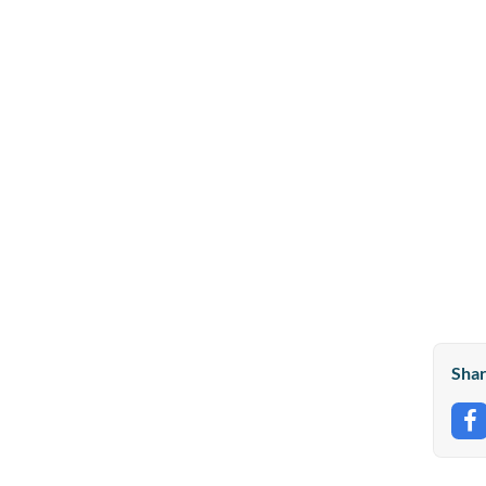
Shar
S