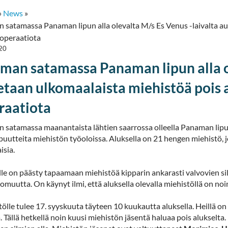
»
News
»
satamassa Panaman lipun alla olevalta M/s Es Venus -laivalta aut
 operaatiota
20
man satamassa Panaman lipun alla ol
etaan ulkomaalaista miehistöä pois al
raatiota
 satamassa maanantaista lähtien saarrossa olleella Panaman lipun
puutteita miehistön työoloissa. Aluksella on 21 hengen miehistö, 
isia.
le on päästy tapaamaan miehistöä kipparin ankarasti valvovien sil
omuutta. On käynyt ilmi, että aluksella olevalla miehistöllä on no
ölle tulee 17. syyskuuta täyteen 10 kuukautta aluksella. Heillä 
a. Tällä hetkellä noin kuusi miehistön jäsentä haluaa pois alukselta.