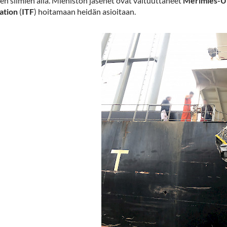
en silmien alla. Miehistön jäsenet ovat valtuuttaneet
Merimies-U
ation
(
ITF
) hoitamaan heidän asioitaan.