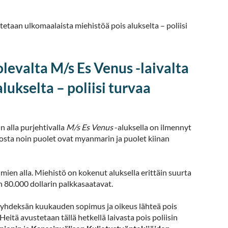
etaan ulkomaalaista miehistöä pois alukselta – poliisi
evalta M/s Es Venus -laivalta
ukselta – poliisi turvaa
 alla purjehtivalla
M/s Es Venus
-aluksella on ilmennyt
josta noin puolet ovat myanmarin ja puolet kiinan
mien alla. Miehistö on kokenut aluksella erittäin suurta
in 80.000 dollarin palkkasaatavat.
on yhdeksän kuukauden sopimus ja oikeus lähteä pois
 Heitä avustetaan tällä hetkellä laivasta pois poliisin