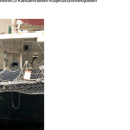
nionin
ja
Kansainvälisen Kuljetustyöntekijöiden