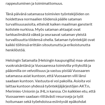
rappeutuminen ja toimimattomuus.
Tänä päivänä satamassa toimivien työntekijöiden on
hoidettava normaalien töidensä päälle sataman
turvallisuusasioita, etteivät kaiken maailman gansterit
kolistele nurkissa. Myös sataman ahtaajat ovat
tarkkasilmäistä väkeä ja seuraavat sataman yleistä
turvallisuutta töidensä ohella. Sataman työntekijät ovat
kaikki töihinsä erittäin sitoutunutta ja erikoistunutta
henkilöstöä.
Helsingin Satamalla (Helsingin kaupungilla) maa-alueen
vuokraisäntänä ja Vuosaaressa toimivilla yrityksillä ja
pääomilla on velvollisuus ja vastuu pistää Vuosaaren
satamassa asiat kuntoon, että Vuosaaren villi länsi
saadaan kuntoon. Vastuuta ei voi pakoilla. Asioita voi
laittaa kuntoon yhdessä työntekijäjärjestöjen AKT:n,
Merimies-Unionin ja JHL:n kanssa. On kaikkien etu, että
Vuosaareen saadaan riittävästi resursseja ja työt
hoitumaan sekä työehdoissa esiintyvät epäkohdat