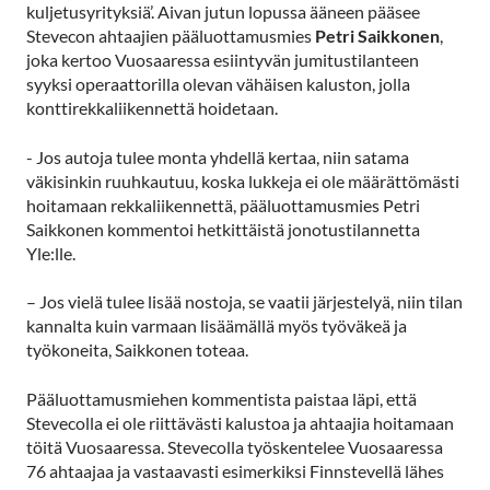
kuljetus­yrityksiä’. Aivan jutun lopussa ääneen pääsee
Stevecon ahtaajien pääluottamusmies
Petri Saikkonen
,
joka kertoo Vuosaaressa esiintyvän jumitustilanteen
syyksi operaattorilla olevan vähäisen kaluston, jolla
konttirekkaliikennettä hoidetaan.
- Jos autoja tulee monta yhdellä kertaa, niin satama
väkisinkin ruuhkautuu, koska lukkeja ei ole määrättömästi
hoitamaan rekkaliikennettä, pääluottamusmies Petri
Saikkonen kommentoi hetkittäistä jonotustilannetta
Yle:lle.
– Jos vielä tulee lisää nostoja, se vaatii järjestelyä, niin tilan
kannalta kuin varmaan lisäämällä myös työväkeä ja
työkoneita, Saikkonen toteaa.
Pääluottamusmiehen kommentista paistaa läpi, että
Stevecolla ei ole riittävästi kalustoa ja ahtaajia hoitamaan
töitä Vuosaaressa. Stevecolla työskentelee Vuosaaressa
76 ahtaajaa ja vastaavasti esimerkiksi Finnstevellä lähes