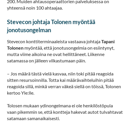
200. Muiden ahtausoperaattorien palveluksessa on
yhteensä noin 100 ahtaajaa.
Stevecon johtaja Tolonen myöntää
jonotusongelman
Stevecon konttiterminaaleista vastaava johtaja
Tapani
Tolonen
myöntää, että jonotusongelmia on esiintynyt,
mutta viime aikoina ne ovat hellittäneet. Liikenne
satamassa on jälleen vilkastumaan päin.
– Jos määrä tästä vielä kasvaa, niin toki pitää reagoida
sitten resursoinnilla. Totta kai määrävaihteluihin pitää
reagoida sillä, minkä verran väkeä siellä on töissä, Tolonen
kertoo Yle:lle.
Tolosen mukaan ydinongelmana ei ole henkilöstöpula
vaan pikemmin se, että kontteja hakevat autot tulvahtavat
satamaan samanaikaisesti.