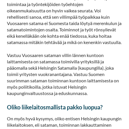
toimintaa ja työntekijöiden työehtojen
oikeanmukaisuutta on hyvin vaikea seurata. Voi
rehellisesti sanoa, että sen villimpää työpaikkaa kuin
Vuosaaren satama ei Suomesta taida löytyä merenkulun ja
satamatoimintojen osalta. Toiminnot ja työt rönsyilevät
eikä kenelläkään ole kohta enää tiedossa, kuka hoitaa
satamassa mitäkin tehtävää ja mikä on kenenkin vastuulla.
Vastuu Vuosaaren sataman villin lännen kuntoon
laittamisesta on satamassa toimivilla yrityksillä ja
pääomalla sekä Helsingin Satamalla (kaupungilla), joka
toimii yritysten vuokranantajana. Vastuu Suomen
suurimman sataman toiminnan kuntoon laittamisesta on
myös poliitikoilla, jotka istuvat Helsingin
kaupunginvaltuustossa ja eduskunnassa.
Oliko liikelaitosmallista pakko luopua?
On myös hyvä kysymys, oliko entisen Helsingin kaupungin
liikelaitoksen, eli sataman, toiminnan lakkauttaminen