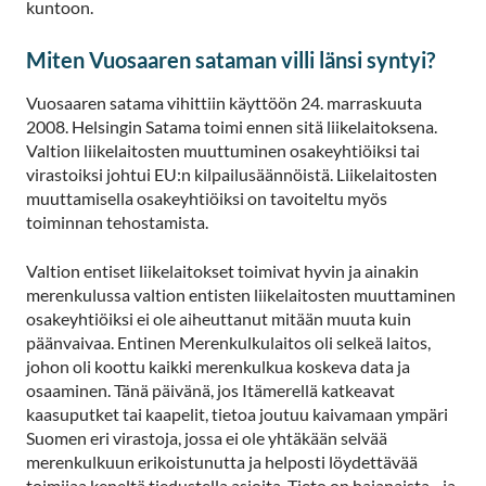
kuntoon.
Miten Vuosaaren sataman villi länsi syntyi?
Vuosaaren satama vihittiin käyttöön 24. marraskuuta
2008. Helsingin Satama toimi ennen sitä liikelaitoksena.
Valtion liikelaitosten muuttuminen osakeyhtiöiksi tai
virastoiksi johtui EU:n kilpailusäännöistä. Liikelaitosten
muuttamisella osakeyhtiöiksi on tavoiteltu myös
toiminnan tehostamista.
Valtion entiset liikelaitokset toimivat hyvin ja ainakin
merenkulussa valtion entisten liikelaitosten muuttaminen
osakeyhtiöiksi ei ole aiheuttanut mitään muuta kuin
päänvaivaa. Entinen Merenkulkulaitos oli selkeä laitos,
johon oli koottu kaikki merenkulkua koskeva data ja
osaaminen. Tänä päivänä, jos Itämerellä katkeavat
kaasuputket tai kaapelit, tietoa joutuu kaivamaan ympäri
Suomen eri virastoja, jossa ei ole yhtäkään selvää
merenkulkuun erikoistunutta ja helposti löydettävää
toimijaa keneltä tiedustella asioita. Tieto on hajanaista - ja