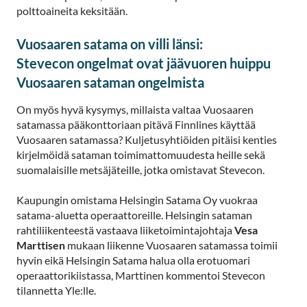
polttoaineita keksitään.
Vuosaaren satama on villi länsi:
Stevecon ongelmat ovat jäävuoren huippu
Vuosaaren sataman ongelmista
On myös hyvä kysymys, millaista valtaa Vuosaaren
satamassa pääkonttoriaan pitävä Finnlines käyttää
Vuosaaren satamassa? Kuljetusyhtiöiden pitäisi kenties
kirjelmöidä sataman toimimattomuudesta heille sekä
suomalaisille metsäjäteille, jotka omistavat Stevecon.
Kaupungin omistama Helsingin Satama Oy vuokraa
satama-aluetta operaattoreille. Helsingin sataman
rahtiliikenteestä vastaava liiketoimintajohtaja
Vesa
Marttisen
mukaan liikenne Vuosaaren satamassa toimii
hyvin eikä Helsingin Satama halua olla erotuomari
operaattorikiistassa, Marttinen kommentoi Stevecon
tilannetta Yle:lle.