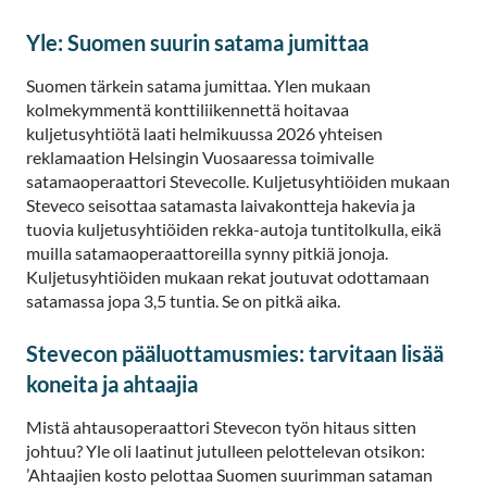
Yle: Suomen suurin satama jumittaa
Suomen tärkein satama jumittaa. Ylen mukaan
kolmekymmentä konttiliikennettä hoitavaa
kuljetusyhtiötä laati helmikuussa 2026 yhteisen
reklamaation Helsingin Vuosaaressa toimivalle
satamaoperaattori Stevecolle. Kuljetusyhtiöiden mukaan
Steveco seisottaa satamasta laivakontteja hakevia ja
tuovia kuljetusyhtiöiden rekka-autoja tuntitolkulla, eikä
muilla satamaoperaattoreilla synny pitkiä jonoja.
Kuljetusyhtiöiden mukaan rekat joutuvat odottamaan
satamassa jopa 3,5 tuntia. Se on pitkä aika.
Stevecon pääluottamusmies: tarvitaan lisää
koneita ja ahtaajia
Mistä ahtausoperaattori Stevecon työn hitaus sitten
johtuu? Yle oli laatinut jutulleen pelottelevan otsikon:
’Ahtaajien kosto pelottaa Suomen suurimman sataman