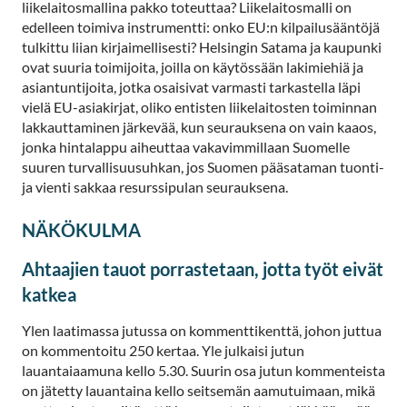
liikelaitosmallina pakko toteuttaa? Liikelaitosmalli on
edelleen toimiva instrumentti: onko EU:n kilpailusääntöjä
tulkittu liian kirjaimellisesti? Helsingin Satama ja kaupunki
ovat suuria toimijoita, joilla on käytössään lakimiehiä ja
asiantuntijoita, jotka osaisivat varmasti tarkastella läpi
vielä EU-asiakirjat, oliko entisten liikelaitosten toiminnan
lakkauttaminen järkevää, kun seurauksena on vain kaaos,
jonka hintalappu aiheuttaa vakavimmillaan Suomelle
suuren turvallisuusuhkan, jos Suomen pääsataman tuonti-
ja vienti sakkaa resurssipulan seurauksena.
NÄKÖKULMA
Ahtaajien tauot porrastetaan, jotta työt eivät
katkea
Ylen laatimassa jutussa on kommenttikenttä, johon juttua
on kommentoitu 250 kertaa. Yle julkaisi jutun
lauantaiaamuna kello 5.30. Suurin osa jutun kommenteista
on jätetty lauantaina kello seitsemän aamutuimaan, mikä