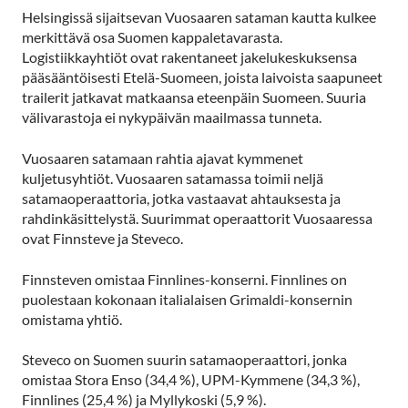
Helsingissä sijaitsevan Vuosaaren sataman kautta kulkee
merkittävä osa Suomen kappaletavarasta.
Logistiikkayhtiöt ovat rakentaneet jakelukeskuksensa
pääsääntöisesti Etelä-Suomeen, joista laivoista saapuneet
trailerit jatkavat matkaansa eteenpäin Suomeen. Suuria
välivarastoja ei nykypäivän maailmassa tunneta.
Vuosaaren satamaan rahtia ajavat kymmenet
kuljetusyhtiöt. Vuosaaren satamassa toimii neljä
satamaoperaattoria, jotka vastaavat ahtauksesta ja
rahdinkäsittelystä. Suurimmat operaattorit Vuosaaressa
ovat Finnsteve ja Steveco.
Finnsteven omistaa Finnlines-konserni. Finnlines on
puolestaan kokonaan italialaisen Grimaldi-konsernin
omistama yhtiö.
Steveco on Suomen suurin satamaoperaattori, jonka
omistaa Stora Enso (34,4 %), UPM-Kymmene (34,3 %),
Finnlines (25,4 %) ja Myllykoski (5,9 %).