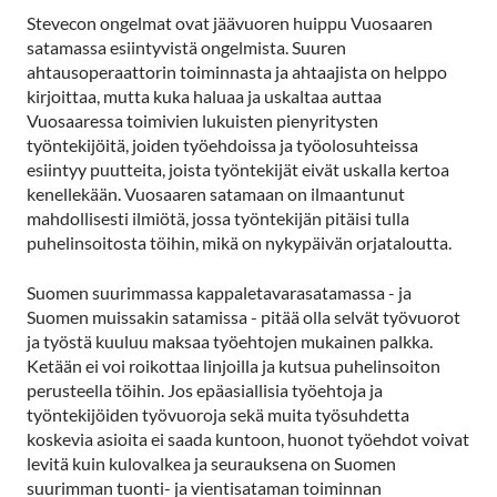
Stevecon ongelmat ovat jäävuoren huippu Vuosaaren
satamassa esiintyvistä ongelmista. Suuren
ahtausoperaattorin toiminnasta ja ahtaajista on helppo
kirjoittaa, mutta kuka haluaa ja uskaltaa auttaa
Vuosaaressa toimivien lukuisten pienyritysten
työntekijöitä, joiden työehdoissa ja työolosuhteissa
esiintyy puutteita, joista työntekijät eivät uskalla kertoa
kenellekään. Vuosaaren satamaan on ilmaantunut
mahdollisesti ilmiötä, jossa työntekijän pitäisi tulla
puhelinsoitosta töihin, mikä on nykypäivän orjataloutta.
Suomen suurimmassa kappaletavarasatamassa - ja
Suomen muissakin satamissa - pitää olla selvät työvuorot
ja työstä kuuluu maksaa työehtojen mukainen palkka.
Ketään ei voi roikottaa linjoilla ja kutsua puhelinsoiton
perusteella töihin. Jos epäasiallisia työehtoja ja
työntekijöiden työvuoroja sekä muita työsuhdetta
koskevia asioita ei saada kuntoon, huonot työehdot voivat
levitä kuin kulovalkea ja seurauksena on Suomen
suurimman tuonti- ja vientisataman toiminnan