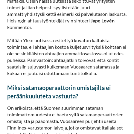
mafiaksi. Usein näissä uutisissa sekoittuvat yritysten
toimet ja liian helposti syyllistetään juuri
ammattiyhdistysliikettä esimerkiksi palvelutason laskusta,
Helsingin ahtaustyöntekijät ry:n sihteeri
Jape Lovén
kommentoi.
Mitään Yle:n uutisessa esitettyä kuvatun kaltaista
toimintaa, eli ahtaajien kostoa kuljetusyrityksiä kohtaan ei
ole helsinkiläisten ahtaajien ammattiosastossa ollut edes
puheissa. Päinvastoin: ahtaajatkin toivovat, että kontit
saataisiin sujuvasti kulkemaan Vuosaaren satamassa ja
kukaan ei joutuisi odottamaan tuntitolkulla.
Miksi satamaoperaattorin omistajilta ei
peräänkuuluteta vastuuta?
On erikoista, että Suomen suurimman sataman
toimimattomuudesta ei haeta syitä satamaoperaattorien
omistajista ja pääomasta. Vuosaareen purjehtii useita
Finnlines-varustamon laivoja, jotka omistavat italialaiset