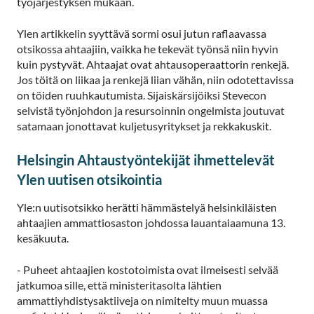
työjärjestyksen mukaan.
Ylen artikkelin syyttävä sormi osui jutun raflaavassa
otsikossa ahtaajiin, vaikka he tekevät työnsä niin hyvin
kuin pystyvät. Ahtaajat ovat ahtausoperaattorin renkejä.
Jos töitä on liikaa ja renkejä liian vähän, niin odotettavissa
on töiden ruuhkautumista. Sijaiskärsijöiksi Stevecon
selvistä työnjohdon ja resursoinnin ongelmista joutuvat
satamaan jonottavat kuljetusyritykset ja rekkakuskit.
Helsingin Ahtaustyöntekijät ihmettelevät
Ylen uutisen otsikointia
Yle:n uutisotsikko herätti hämmästelyä helsinkiläisten
ahtaajien ammattiosaston johdossa lauantaiaamuna 13.
kesäkuuta.
- Puheet ahtaajien kostotoimista ovat ilmeisesti selvää
jatkumoa sille, että ministeritasolta lähtien
ammattiyhdistysaktiiveja on nimitelty muun muassa