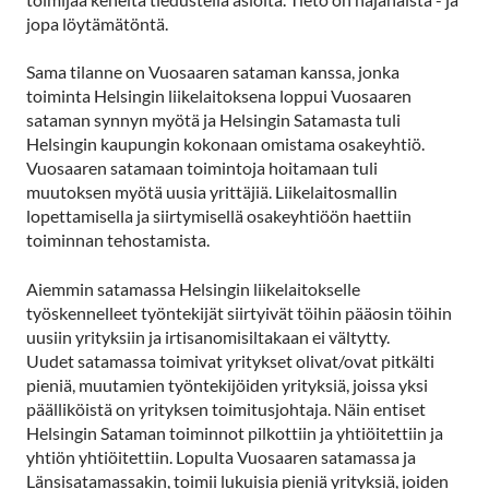
jopa löytämätöntä.
Sama tilanne on Vuosaaren sataman kanssa, jonka
toiminta Helsingin liikelaitoksena loppui Vuosaaren
sataman synnyn myötä ja Helsingin Satamasta tuli
Helsingin kaupungin kokonaan omistama osakeyhtiö.
Vuosaaren satamaan toimintoja hoitamaan tuli
muutoksen myötä uusia yrittäjiä. Liikelaitosmallin
lopettamisella ja siirtymisellä osakeyhtiöön haettiin
toiminnan tehostamista.
Aiemmin satamassa Helsingin liikelaitokselle
työskennelleet työntekijät siirtyivät töihin pääosin töihin
uusiin yrityksiin ja irtisanomisiltakaan ei vältytty.
Uudet satamassa toimivat yritykset olivat/ovat pitkälti
pieniä, muutamien työntekijöiden yrityksiä, joissa yksi
päälliköistä on yrityksen toimitusjohtaja. Näin entiset
Helsingin Sataman toiminnot pilkottiin ja yhtiöitettiin ja
yhtiön yhtiöitettiin. Lopulta Vuosaaren satamassa ja
Länsisatamassakin, toimii lukuisia pieniä yrityksiä, joiden