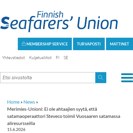
MEMBERSHIP SERVICE
TURVAPOSTI
MATTINET
Yhteystiedot
Kuljetusliitot
FI
SE
Home
»
News
»
Merimies-Unioni: Ei ole ahtaajien syytä, että
satamaoperaattori Steveco toimii Vuosaaren satamassa
aliresursseilla
15.6.2026