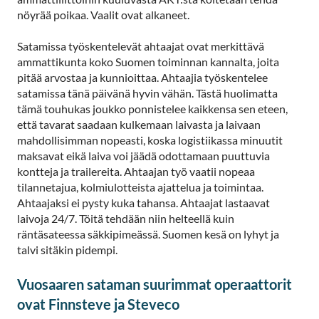
nöyrää poikaa. Vaalit ovat alkaneet.
Satamissa työskentelevät ahtaajat ovat merkittävä
ammattikunta koko Suomen toiminnan kannalta, joita
pitää arvostaa ja kunnioittaa. Ahtaajia työskentelee
satamissa tänä päivänä hyvin vähän. Tästä huolimatta
tämä touhukas joukko ponnistelee kaikkensa sen eteen,
että tavarat saadaan kulkemaan laivasta ja laivaan
mahdollisimman nopeasti, koska logistiikassa minuutit
maksavat eikä laiva voi jäädä odottamaan puuttuvia
kontteja ja trailereita. Ahtaajan työ vaatii nopeaa
tilannetajua, kolmiulotteista ajattelua ja toimintaa.
Ahtaajaksi ei pysty kuka tahansa. Ahtaajat lastaavat
laivoja 24/7. Töitä tehdään niin helteellä kuin
räntäsateessa säkkipimeässä. Suomen kesä on lyhyt ja
talvi sitäkin pidempi.
Vuosaaren sataman suurimmat operaattorit
ovat Finnsteve ja Steveco