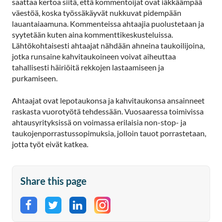
saattaa kertoa siitä, että kommentoijat ovat iäkkäämpää
väestöä, koska työssäkäyvät nukkuvat pidempään
lauantaiaamuna. Kommenteissa ahtaajia puolustetaan ja
syytetään kuten aina kommenttikeskusteluissa.
Lähtökohtaisesti ahtaajat nähdään ahneina taukoilijoina,
jotka runsaine kahvitaukoineen voivat aiheuttaa
tahallisesti häiriöitä rekkojen lastaamiseen ja
purkamiseen.
Ahtaajat ovat lepotaukonsa ja kahvitaukonsa ansainneet
raskasta vuorotyötä tehdessään. Vuosaaressa toimivissa
ahtausyrityksissä on voimassa erilaisia non-stop- ja
taukojenporrastussopimuksia, jolloin tauot porrastetaan,
jotta työt eivät katkea.
Share this page
Share on Facebook
Share on Twitter
Share on LinkedIn