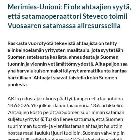
Merimies-Unioni: Ei ole ahtaajien syytä,
että satamaoperaattori Steveco toimii
Vuosaaren satamassa aliresursseilla
Raskasta vuorotyötä tekevistä ahtaajista on tehty
elinkeinoelämän yritysten maalitaulu, jota syytetään
Suomen sateisesta kesästä, ahneudesta ja Suomen
tuonnin ja viennin vetämättömyydestä. Aika paljon saa
yhä harvalukuisemmaksi käynyt ammattikunta kantaa
harteillaan. Ahtaajat saavat taistella koko Suomen
puolesta.
AKT:n edustajakokous päättyi Tampereella lauantaina
13.6.2026. Yle julkaisi lauantaiaamuna 13.6. artikkelin:
’Ahtaajien kosto pelottaa Suomen suurimman sataman
kuljetusyrityksiä’. Tuskin lienee sattumaa, että Suomen
suurimman tuonti- ja vientisataman ahtaajat haluttiin
nostaa maalitauluksi juuri tuolloin. Suomen vahvimpiin
ammattiliittoihin kuuluvasta AKT:sta koitetaan tehdä