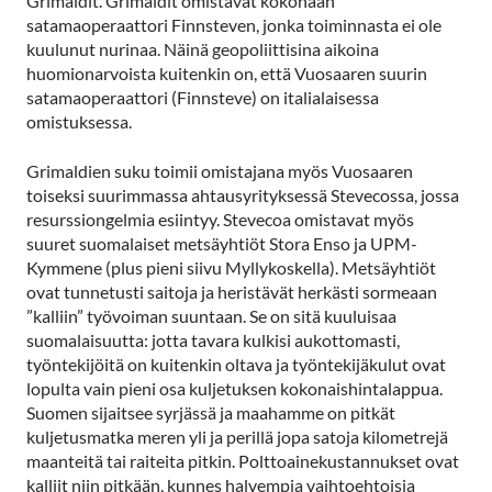
Grimaldit. Grimaldit omistavat kokonaan
satamaoperaattori Finnsteven, jonka toiminnasta ei ole
kuulunut nurinaa. Näinä geopoliittisina aikoina
huomionarvoista kuitenkin on, että Vuosaaren suurin
satamaoperaattori (Finnsteve) on italialaisessa
omistuksessa.
Grimaldien suku toimii omistajana myös Vuosaaren
toiseksi suurimmassa ahtausyrityksessä Stevecossa, jossa
resurssiongelmia esiintyy. Stevecoa omistavat myös
suuret suomalaiset metsäyhtiöt Stora Enso ja UPM-
Kymmene (plus pieni siivu Myllykoskella). Metsäyhtiöt
ovat tunnetusti saitoja ja heristävät herkästi sormeaan
”kalliin” työvoiman suuntaan. Se on sitä kuuluisaa
suomalaisuutta: jotta tavara kulkisi aukottomasti,
työntekijöitä on kuitenkin oltava ja työntekijäkulut ovat
lopulta vain pieni osa kuljetuksen kokonaishintalappua.
Suomen sijaitsee syrjässä ja maahamme on pitkät
kuljetusmatka meren yli ja perillä jopa satoja kilometrejä
maanteitä tai raiteita pitkin. Polttoainekustannukset ovat
kalliit niin pitkään, kunnes halvempia vaihtoehtoisia