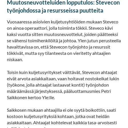
Muutosneuvotteluiden lopputulos: Stevecon
työnjohdossa ja resursseissa puutteita
Vuosaaressa asioivien kuljetusyhtiöiden mukaan Steveco
on ainoa operaattori, jolla toiminta tökkii. Steveco kävi
kaksi vuotta sitten muutosneuvottelut, joiden päätteeksi
se vähensi toimihenkilöitä ja johtoa. Ylen jutun perusteella
havaittavissa on, että Stevecon työnjohto ja resurssit
tökkivät, mutta syy tilanteesta on vieritetty ahtaajien
niskaan.
Toisin kuin kuljetusyritykset väittävät, Stevecon ahtaajat
eivät arvota asiakkaitaan, vaan hoitavat nostokeikat lukin
(työkone, jolla ahtaajat lastaavat kontit) työnjohdon
määräämässä järjestyksessä, pääluottamusmies Petri
Saikkonen kertoo Yle:lle.
Saikkosen mukaan ahtaajilla ei ole syytä boikottiin, saati
kostoon kuljetusyrityksiä kohtaan, jotka ovat heidän
asiakkaitaan. Ahtaajat kohtelevat kaikkia tasa-arvoisesti